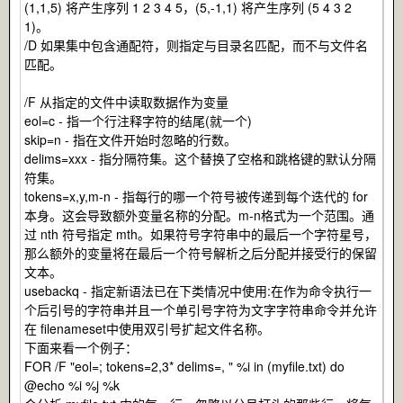
(1,1,5) 将产生序列 1 2 3 4 5，(5,-1,1) 将产生序列 (5 4 3 2
1)。
/D 如果集中包含通配符，则指定与目录名匹配，而不与文件名
匹配。
/F 从指定的文件中读取数据作为变量
eol=c - 指一个行注释字符的结尾(就一个)
skip=n - 指在文件开始时忽略的行数。
delims=xxx - 指分隔符集。这个替换了空格和跳格键的默认分隔
符集。
tokens=x,y,m-n - 指每行的哪一个符号被传递到每个迭代的 for
本身。这会导致额外变量名称的分配。m-n格式为一个范围。通
过 nth 符号指定 mth。如果符号字符串中的最后一个字符星号，
那么额外的变量将在最后一个符号解析之后分配并接受行的保留
文本。
usebackq - 指定新语法已在下类情况中使用:在作为命令执行一
个后引号的字符串并且一个单引号字符为文字字符串命令并允许
在 filenameset中使用双引号扩起文件名称。
下面来看一个例子：
FOR /F "eol=; tokens=2,3* delims=, " %i in (myfile.txt) do
@echo %i %j %k