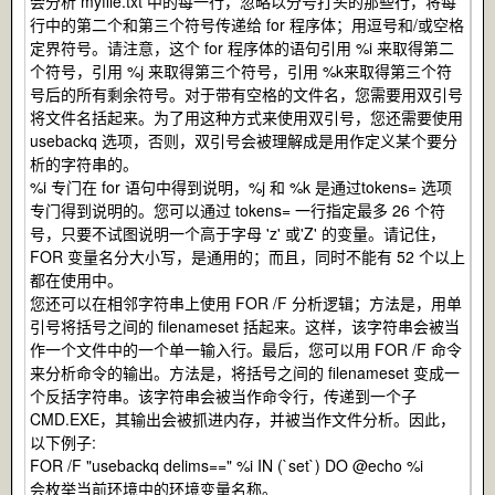
会分析 myfile.txt 中的每一行，忽略以分号打头的那些行，将每
行中的第二个和第三个符号传递给 for 程序体；用逗号和/或空格
定界符号。请注意，这个 for 程序体的语句引用 %i 来取得第二
个符号，引用 %j 来取得第三个符号，引用 %k来取得第三个符
号后的所有剩余符号。对于带有空格的文件名，您需要用双引号
将文件名括起来。为了用这种方式来使用双引号，您还需要使用
usebackq 选项，否则，双引号会被理解成是用作定义某个要分
析的字符串的。
%i 专门在 for 语句中得到说明，%j 和 %k 是通过tokens= 选项
专门得到说明的。您可以通过 tokens= 一行指定最多 26 个符
号，只要不试图说明一个高于字母 'z' 或'Z' 的变量。请记住，
FOR 变量名分大小写，是通用的；而且，同时不能有 52 个以上
都在使用中。
您还可以在相邻字符串上使用 FOR /F 分析逻辑；方法是，用单
引号将括号之间的 filenameset 括起来。这样，该字符串会被当
作一个文件中的一个单一输入行。最后，您可以用 FOR /F 命令
来分析命令的输出。方法是，将括号之间的 filenameset 变成一
个反括字符串。该字符串会被当作命令行，传递到一个子
CMD.EXE，其输出会被抓进内存，并被当作文件分析。因此，
以下例子:
FOR /F "usebackq delims==" %i IN (`set`) DO @echo %i
会枚举当前环境中的环境变量名称。