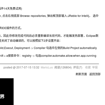
插件14天免费试用)
in, 点击右侧底部 Browse repositories, 弹出框顶部输入:JReble for Intellij， 选中
IDE插件的方式。
，因此你修改完成代码后必须重新编译当前代码，才能触发热部署，Eclipse默
A中默认是关闭了自动编译的，可以按照如下2步设置开启：
t, Deployment -> Compiler 勾选中左侧的Build Project automatically
 + a搜索命令：registry -> 勾选compiler.automake.allow.when.app.running
posted @
2017-07-15 13:32
MarioLuo
阅读(
126804
) 评论(
7
)
收藏
举报
刷新页面
返回顶部