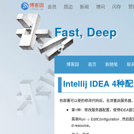
会员
周边
新闻
博问
闪存
赞
Fast, Deep
博客园
首页
新随笔
联
Intellij IDEA
热部署可以使的修改代码后，无须重启服务器
第1种：修改服务器配置，使得IDEA
菜单Run -> EditConfiguration , 然
d resource。