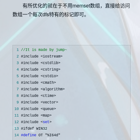
有所优化的就在于不用memset数组，直接给访问
数组一个每次dfs特有的标记即可。
 1
//
It is made by jump~
 2
 3
 4
 5
 6
 7
 8
 9
10
11
12
 #include <
set
13
14
#define