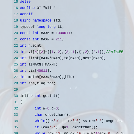
15
#else
16
#define
17
#endif
18
using
namespace
19
 typedef 
long
long
20
const
int
 MAXM = 
1000011
21
const
int
 MAXN = 
211
22
int
23
int
 yi[
4
][
2
]={{
1
,-
2
},{
2
,-
1
},{
1
,
2
},{
2
,
1
}};
//
只处理往右的
24
int
 first[MAXN*
25
int
26
int
 vis[
40011
27
int
 match[MAXN*
28
int
29
30
 inline 
int
31
32
int
 w=
0
,q=
0
33
char
 c=
34
while
((c<
'
0
'
 || c>
'
9
'
) && c!=
'
-
'
) c=
35
if
 (c==
'
-
'
)  q=
1
, c=
36
while
 (c>=
'
0
'
 && c<=
'
9
'
) w=w*
10
+c-
'
0
'
, c=