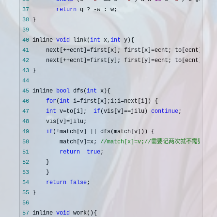
37
return
 q ? -
38
39
40
 inline 
void
 link(
int
 x,
int
41
     next[++ecnt]=first[x]; first[x]=ecnt; to[ecnt]=
42
     next[++ecnt]=first[y]; first[y]=ecnt; to[ecnt]=
43
44
45
 inline 
bool
 dfs(
int
46
for
(
int
 i=first[x];i;i=
47
int
 v=to[i];  
if
(vis[v]==jilu) 
continue
48
     vis[v]=
49
if
(!match[v] ||
50
         match[v]=x; 
//
match[x]=v;
//
需要记两次就不需要两边
51
return
true
52
53
54
return
false
55
56
57
 inline 
void