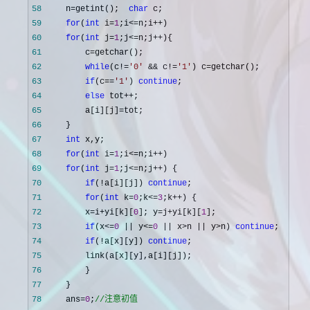
58
     n=getint();  
char
59
for
(
int
 i=
1
;i<=n;i++
60
for
(
int
 j=
1
;j<=n;j++
61
         c=
62
while
(c!=
'
0
'
 && c!=
'
1
'
) c=
63
if
(c==
'
1
'
) 
continue
64
else
 tot++
65
         a[i][j]=
66
67
int
68
for
(
int
 i=
1
;i<=n;i++
69
for
(
int
 j=
1
;j<=n;j++
70
if
(!a[i][j]) 
continue
71
for
(
int
 k=
0
;k<=
3
;k++
72
         x=i+yi[k][
0
]; y=j+yi[k][
1
73
if
(x<=
0
 || y<=
0
 || x>n || y>n) 
continue
74
if
(!a[x][y]) 
continue
75
76
77
78
     ans=
0
;
//
注意初值