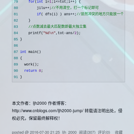
79
for
(
int
 i=
1
;i<=tot;i++
80
         jilu++;
//
不用清空，打一个标记即可
81
if
( dfs(i) ) ans++;
//
显然冲突的地方只能放一个
82
83
//
点数减去最大匹配数即最大独立集
84
     printf(
"
%d\n
"
,tot-ans/
2
85
86
87
int
88
89
90
return
0
91
 }
本文作者：ljh2000 作者博客：
http://www.cnblogs.com/ljh2000-jump/ 转载请注明出处，侵
权必究，保留最终解释权！
posted @
2016-07-30 21:25
ljh_2000
阅读(
307
) 评论(
0
)
收藏