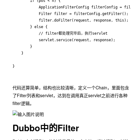
        if (pos < n) {

            ApplicationFilterConfig filterConfig = filters[
            Filter filter = filterConfig.getFilter();

            filter.doFilter(request, response, this);

        } else {

            // filter都处理完毕后，执行servlet

            servlet.service(request, response);

        }

    }

代码还算简单，结构也比较清晰，定义一个Chain，里面包含
了Filter列表和servlet，达到在调用真正servlet之前进行各种
filter逻辑。
Dubbo中的Filter