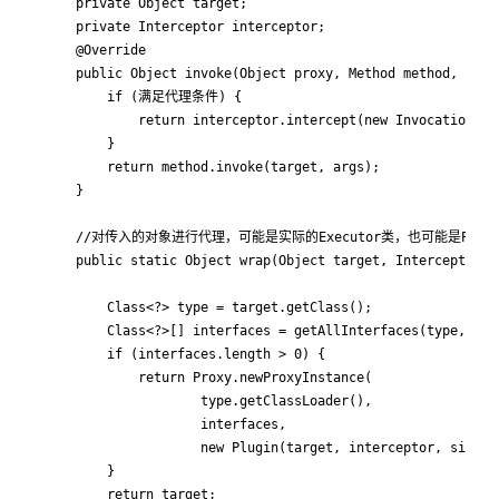
    private Object target;

    private Interceptor interceptor;

    @Override

    public Object invoke(Object proxy, Method method, Obje
        if (满足代理条件) {

            return interceptor.intercept(new Invocation(tar
        }

        return method.invoke(target, args);      

    }

    //对传入的对象进行代理，可能是实际的Executor类，也可能是Plugi
    public static Object wrap(Object target, Interceptor in
        Class<?> type = target.getClass();

        Class<?>[] interfaces = getAllInterfaces(type, sign
        if (interfaces.length > 0) {

            return Proxy.newProxyInstance(

                    type.getClassLoader(),

                    interfaces,

                    new Plugin(target, interceptor, signatu
        }

        return target;
