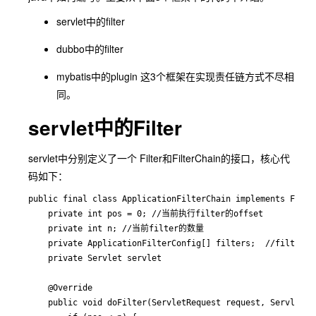
servlet中的filter
dubbo中的filter
mybatis中的plugin 这3个框架在实现责任链方式不尽相
同。
servlet中的Filter
servlet中分别定义了一个 Filter和FilterChain的接口，核心代
码如下：
public final class ApplicationFilterChain implements Filter
    private int pos = 0; //当前执行filter的offset

    private int n; //当前filter的数量

    private ApplicationFilterConfig[] filters;  //filt
    private Servlet servlet 

    @Override

    public void doFilter(ServletRequest request, ServletRes