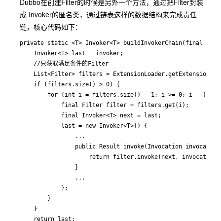
Dubbo在创建Filter的时候是另外一个方法，通过把Filter封装
成 Invoker的匿名类，通过链表这样的数据结构来完成责任
链，核心代码如下：
private static <T> Invoker<T> buildInvokerChain(final Invo
    Invoker<T> last = invoker;

    //只获取满足条件的Filter

    List<Filter> filters = ExtensionLoader.getExtensionLoa
    if (filters.size() > 0) {

        for (int i = filters.size() - 1; i >= 0; i --) {

            final Filter filter = filters.get(i);

            final Invoker<T> next = last;

            last = new Invoker<T>() {

                ...

                public Result invoke(Invocation invocation)
                    return filter.invoke(next, invocation);
                }

                ...

            };

        }

    }

    return last;
