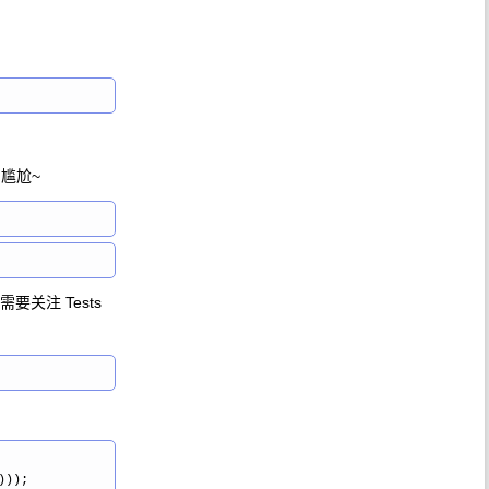
，尴尬~
关注 Tests
));
