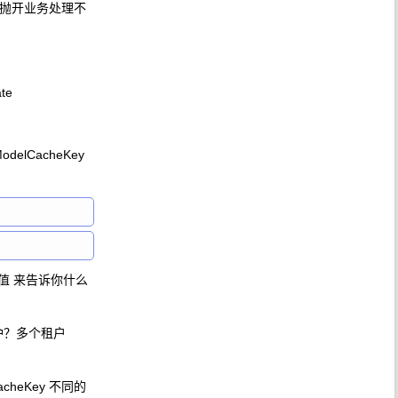
，抛开业务处理不
te
delCacheKey
返回值 来告诉你什么
护？多个租户
heKey 不同的