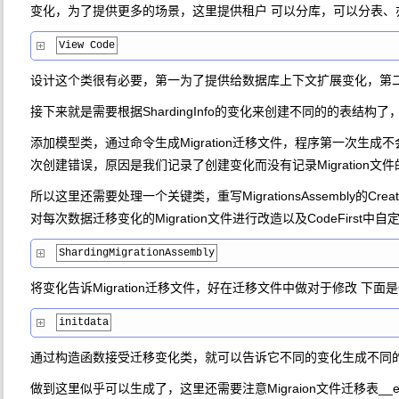
变化，为了提供更多的场景，这里提供租户 可以分库，可以分表
View Code
设计这个类很有必要，第一为了提供给数据库上下文扩展变化，第二利用
接下来就是需要根据ShardingInfo的变化来创建不同的的表结构
添加模型类，通过命令生成Migration迁移文件，程序第一次生成不会有错
次创建错误，原因是我们记录了创建变化而没有记录Migration文
所以这里还需要处理一个关键类，重写MigrationsAssembly的Creat
对每次数据迁移变化的Migration文件进行改造以及CodeFirst
ShardingMigrationAssembly
将变化告诉Migration迁移文件，好在迁移文件中做对于修改 下面是一个D
initdata
通过构造函数接受迁移变化类，就可以告诉它不同的变化生成不同
做到这里似乎可以生成了，这里还需要注意Migraion文件迁移表__efm