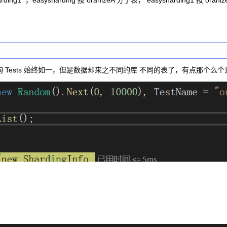
1 ，easysharding 按 oranizeA 分了表， easysharding1 按 ora
Tests 始终如一，但是数据却来之不同的库 不同的表了，有点那个么个