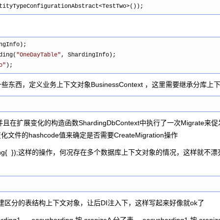
tityTypeConfigurationAbstract<TestTwo>());
ngInfo);

ding(
"
OneDayTable
"
, ShardingInfo);

o
"
);
东西，定义业务上下文对象BusinessContext ，这里需要继承分库上
变化的构造函数ShardingDbContext中执行了一次Migrate来
的hashcode值来确定是否需要CreateMigration操作
 Sharding{ });这样的操作，何况存在多个数据库上下文对象的情况，这样就
连接或创建区分的表结构上下文对象，让后DI注入下，这样写起来好像就ok了