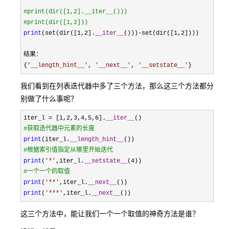
'''
#
print(dir([1,2].__iter__()))
#
print(dir([1,2]))
print
(set(dir([1,2].
__iter__
()))-set(dir([1,2
])))

结果：

{
'
__length_hint__
'
, 
'
__next__
'
, 
'
__setstate__
'
}
我们看到在列表迭代器中多了三个方法，那么这三个方法都分
别做了什么事呢？
iter_l = [1,2,3,4,5,6].
__iter__
#
获取迭代器中元素的长度
print
(iter_l.
__length_hint__
#
根据索引值指定从哪里开始迭代
print
(
'
*
'
,iter_l.
__setstate__
(4
#
一个一个的取值
print
(
'
**
'
,iter_l.
__next__
print
(
'
***
'
,iter_l.
__next__
())
这三个方法中，能让我们一个一个取值的神奇方法是谁？