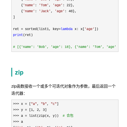
    {
'
name
'
: 
'
Tom
'
, 
'
age
'
: 22
},

    {
'
name
'
: 
'
Jack
'
, 
'
age
'
: 40
},

]

ret 
= sorted(list1, key=
lambda
 x: x[
'
age
'
print
(ret)

#
 [{'name': 'Bob', 'age': 18}, {'name': 'Tom', 'age': 22}
zip
zip函数接收一个或多个可迭代对象作为参数，最后返回一个
迭代器：
>>> x = [
"
a
"
, 
"
b
"
, 
"
c
"
>>> y = [1, 2, 3
>>> a = list(zip(x, y))  
#
 合包
>>>
 a
