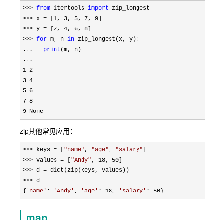
>>> 
from
 itertools 
import
>>> x = [1, 3, 5, 7, 9
>>> y = [2, 4, 6, 8
>>> 
for
 m, n 
in
 zip_longest(x, y):

...   
print
(m, n)

1 2

3 4

5 6

7 8

9 None
zip其他常见应用：
>>> keys = [
"
name
"
, 
"
age
"
, 
"
salary
"
>>> values = [
"
Andy
"
, 18, 50
>>> d =
>>>
 d

{
'
name
'
: 
'
Andy
'
, 
'
age
'
: 18, 
'
salary
'
: 50}
map