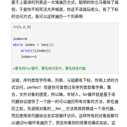
基于上面讲的列表这一大堆遍历方式，聪明的你立马看除了端
倪，于是你不知死活大声喊道，你这不逗我玩呢么，有了下标
的访问方式，我可以这样遍历一个列表啊
l=[1,2,3
]

index
=
while
 index <
 len(l):

print
(l[index])

    index
+=1

#
要毛线for循环，要毛线可迭代，要毛线迭代器
没错，序列类型字符串，列表，元组都有下标，你用上述的方
式访问，perfect！但是你可曾想过非序列类型像字典，集
合，文件对象的感受，所以嘛，年轻人，for循环就是基于迭
代器协议提供了一个统一的可以遍历所有对象的方法，即在遍
历之前，先调用对象的__iter__方法将其转换成一个迭代器，
然后使用迭代器协议去实现循环访问，这样所有的对象就都可
以通过for循环来遍历了，而且你看到的效果也确实如此，这