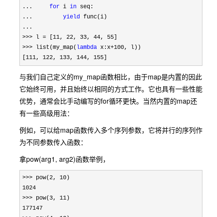
...     
for
 i 
in
 seq:

...         
yield
 func(i)

>>> l = [11, 22, 33, 44, 55
>>> list(my_map(
lambda
 x:x+100
, l))

[
111, 122, 133, 144, 155]
与我们自己定义的my_map函数相比，由于map是内置的因此
它始终可用，并且始终以相同的方式工作。它也具有一些性能
优势，通常会比手动编写的for循环更快。当然内置的map还
有一些高级用法：
例如，可以给map函数传入多个序列参数，它将并行的序列作
为不同参数传入函数：
拿pow(arg1, arg2)函数举例，
>>> pow(2, 10
1024

>>> pow(3, 11
177147
