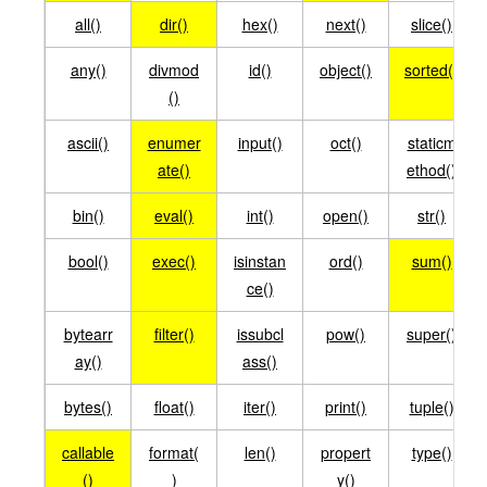
all()
dir()
hex()
next()
slice()
any()
divmod
id()
object()
sorted()
()
ascii()
enumer
input()
oct()
staticm
ate()
ethod()
bin()
eval()
int()
open()
str()
bool()
exec()
isinstan
ord()
sum()
ce()
bytearr
filter()
issubcl
pow()
super()
ay()
ass()
bytes()
float()
iter()
print()
tuple()
callable
format(
len()
propert
type()
()
)
y()