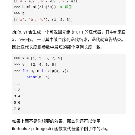
[(
'
a
'
, 1), (
'
b
'
, 2), (
'
c
'
, 3
>>> b =list(zip(*a))  
#
 解包
>>>
 b

[(
'
a
'
, 
'
b
'
, 
'
c
'
), (1, 2, 3)]
zip(x, y) 会生成一个可返回元组 (m, n) 的迭代器，其中m来自
x，n来自y。 一旦其中某个序列迭代结束，迭代就宣告结束。
因此迭代长度跟参数中最短的那个序列长度一致。
>>> x = [1, 3, 5, 7, 9
>>> y = [2, 4, 6, 8
>>> 
for
 m, n 
in
 zip(x, y):

...   
print
(m, n)

1 2

3 4

5 6

7 8
如果上面不是你想要的效果，那么你还可以使用
itertools.zip_longest() 函数来代替这个例子中的zip。