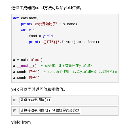
通过生成器的send方法可以给yield传值。
def
 eat(name):

print
(
'
%s要开始吃了！
'
 %
 name)

while
 1
:

        food 
= 
yield
print
(
'
{}在吃{}
'
.format(name, food))

a 
= eat(
'
alex
'
)

a.
__next__
()  
#
 初始化，让函数暂停在yield处
a.send(
'
包子
'
)  
#
 send两个作用：1.给yield传值 2.继续执行函数
a.send(
'
饺子
'
)
yield可以同时返回值和接收值。
计算移动平均值(1)
计算移动平均值(2)_预激协程的装饰器
yield from