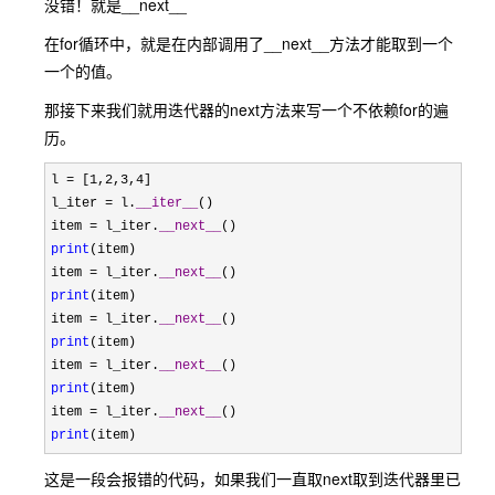
没错！就是__next__
在for循环中，就是在内部调用了__next__方法才能取到一个
一个的值。
那接下来我们就用迭代器的next方法来写一个不依赖for的遍
历。
l = [1,2,3,4
]

l_iter 
= l.
__iter__
()

item 
= l_iter.
__next__
print
(item)

item 
= l_iter.
__next__
print
(item)

item 
= l_iter.
__next__
print
(item)

item 
= l_iter.
__next__
print
(item)

item 
= l_iter.
__next__
print
(item)
这是一段会报错的代码，如果我们一直取next取到迭代器里已