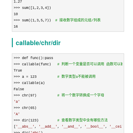
1.27

>>> sum([1,2,3,4
10

>>> sum((1,3,5,7))  
# 
接收数字组成的元组/列表
16
callable/chr/dir
>>> def func():pass  
>>>
 callable(func)   
# 判断一个变量是否可以调用 函数可以被调用
>>> a = 123          
# 数字类型a不能被调用
>>>
 callable(a)

>>> chr(97
)          
# 将一个数字转换成一个字母
'
a
'
>>> chr(65
'
A
'
>>> dir(123
)         
# 查看数字类型中含有哪些方法
[
'
__abs__
'
, 
'
__add__
'
, 
'
__and__
'
, 
'
__bool__
'
, 
'
__ceil__
'
,
>>> dir(
'
abc
'
)
