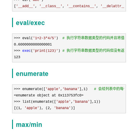
[
'
__add__
'
, 
'
__class__
'
, 
'
__contains__
'
, 
'
__delattr__
'
, 
'
eval/exec
>>> eval(
'
1+2-3*4/5
'
)  
# 执行字符串数据类型的代码并且将值返回
0.6000000000000001

>>> 
exec
(
'
print(123)
'
) 
# 执行字符串数据类型的代码但没有返回值
123
enumerate
>>> enumerate([
'
apple
'
,
'
banana
'
],1
)   
# 会给列表中的每一个
<enumerate object at 0x113753fc0>

>>> list(enumerate([
'
apple
'
,
'
banana
'
],1
))

[(
1, 
'
apple
'
), (2, 
'
banana
'
)]
max/min