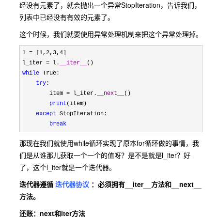
经没有元素了，就会抛出一个异常StopIteration，告诉我们，
列表中已经没有有效的元素了。
这个时候，我们就要使用异常处理机制来把这个异常处理掉。
l = [1,2,3,4
]

l_iter 
= l.
__iter__
while
 True:

try
:

        item 
= l_iter.
__next__
()

print
(item)

except
 StopIteration:

break
那现在我们就使用while循环实现了原本for循环做的事情，我
们是从谁那儿获取一个一个的值呀？是不是就是l_iter？好
了，这个l_iter就是一个迭代器。
迭代器遵循
迭代器协议
：必须拥有__iter__方法和__next__
方法。
还账：next和iter方法