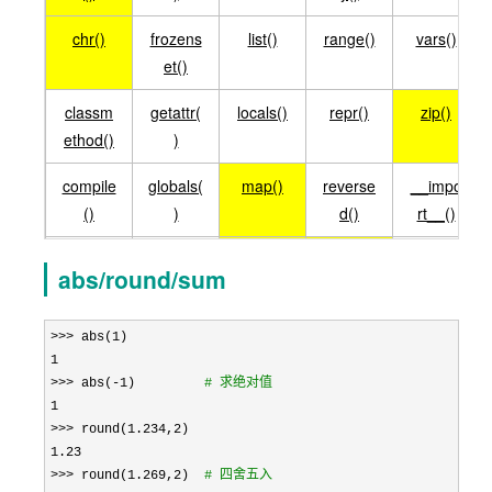
chr()
frozens
list()
range()
vars()
et()
classm
getattr(
locals()
repr()
zip()
ethod()
)
compile
globals(
map()
reverse
__impo
()
)
d()
rt__()
comple
hasattr(
max()
round()
abs/round/sum
x()
)
delattr()
hash()
memor
set()
>>> abs(1
yview()
1

>>> abs(-1)         
#
 求绝对值
1

>>> round(1.234,2
1.23

>>> round(1.269,2)  
#
 四舍五入