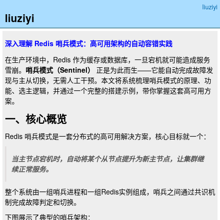
liuziyi
liuziyi
深入理解 Redis 哨兵模式：高可用架构的自动容错实践
在生产环境中，Redis 作为缓存或数据库，一旦宕机就可能造成服务
雪崩。
哨兵模式（Sentinel）
正是为此而生——它能自动完成故障发
现与主从切换，无需人工干预。本文将系统梳理哨兵模式的原理、功
能、选主逻辑，并通过一个完整的搭建示例，带你掌握这套高可用方
案。
一、核心概览
Redis 哨兵模式是一套分布式的高可用解决方案，核心目标就一个：
当主节点宕机时，自动将某个从节点提升为新主节点，让集群继
续正常服务。
整个系统由一组哨兵进程和一组Redis实例组成，哨兵之间通过共识机
制完成故障判定和切换。
下图展示了典型的哨兵架构：