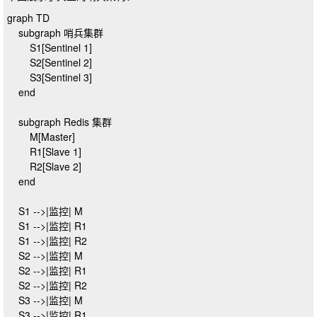
graph TD

    subgraph 哨兵集群

        S1[Sentinel 1]

        S2[Sentinel 2]

        S3[Sentinel 3]

    end

    subgraph Redis 集群

        M[Master]

        R1[Slave 1]

        R2[Slave 2]

    end

    S1 -->|监控| M

    S1 -->|监控| R1

    S1 -->|监控| R2

    S2 -->|监控| M

    S2 -->|监控| R1

    S2 -->|监控| R2

    S3 -->|监控| M

    S3 -->|监控| R1
