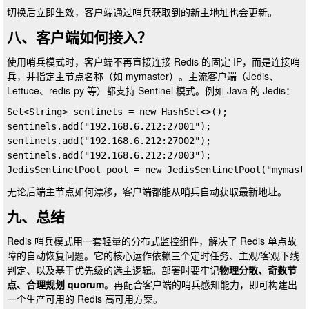
切换后立即生效，客户端通过哨兵获取到的新主地址也会更新。
八、客户端如何接入？
使用哨兵模式时，客户端不再直接连接 Redis 的固定 IP，而是连接哨
兵，并指定主节点名称（如
mymaster
）。主流客户端（Jedis、
Lettuce、redis-py 等）都支持 Sentinel 模式。例如 Java 的 Jedis：
Set<String> sentinels = new HashSet<>();

sentinels.add("192.168.6.212:27001");

sentinels.add("192.168.6.212:27002");

sentinels.add("192.168.6.212:27003");

无论后端主节点如何漂移，客户端都能从哨兵自动获取最新地址。
九、总结
Redis 哨兵模式用一套轻量的分布式监控组件，解决了 Redis 单点故
障的自动恢复问题。它的核心运作依赖三个定时任务、主观/客观下线
判定、以及基于优先级的选主逻辑。部署时要牢记
物理分散、奇数节
点、合理规划 quorum
。再配合客户端的哨兵感知能力，即可构建出
一个生产可用的 Redis 高可用方案。