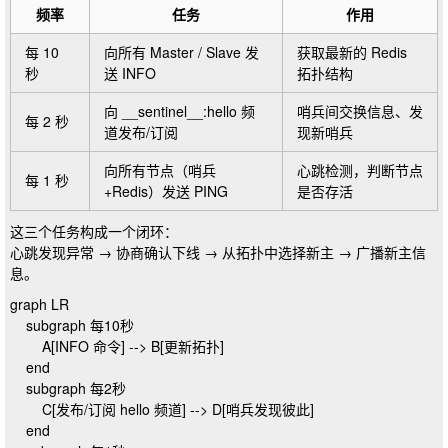
频率
任务
作用
每 10
向所有 Master / Slave 发
获取最新的 Redis
秒
送
INFO
拓扑结构
向
__sentinel__:hello
频
哨兵间交换信息、发
每 2 秒
道发布/订阅
现新哨兵
向所有节点（哨兵
心跳检测，判断节点
每 1 秒
+Redis）发送
PING
是否存活
这三个任务构成一个闭环：
心跳发现异常
→
协商确认下线
→
从拓扑中选择新主
→
广播新主信
息
。
graph LR

    subgraph 每10秒

        A[INFO 命令] --> B[更新拓扑]

    end

    subgraph 每2秒

        C[发布/订阅 hello 频道] --> D[哨兵发现彼此]

    end
