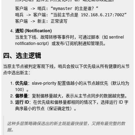
客户端 -> 哨兵: “mymaster 的主是谁？”

哨兵 -> 客户端: “当前主节点是 192.168.6.217:7002”

通知 (Notification)
当发生下线、故障转移等事件时，可通过脚本（如
sentinel
notification-script
）或发布/订阅机制通知管理员。
四、选主逻辑
当原主节点被判定客观下线，哨兵会按以下优先级从所有健康的从节
点中选出新主：
优先级
：
slave-priority
配置值越小的从节点越优先（默认均为
100）。
偏移量
：复制偏移量越大，表示从主节点同步的数据越完整。
运行 ID
：在优先级和偏移量都相同的情况下，选择运行 ID 字
典序最小的节点（保证确定性）。
这种多层策略确保选出的新主既能最快接管，又拥有最完整的数
据。