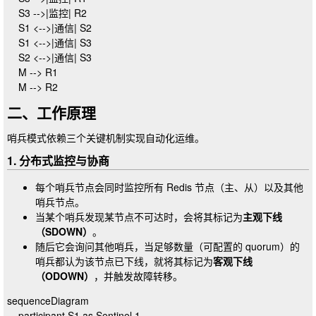
    S3 -->|监控| R2

    S1 <-->|通信| S2

    S1 <-->|通信| S3

    S2 <-->|通信| S3

    M --> R1

二、工作原理
哨兵模式依赖三个关键机制实现自动化运维。
1. 分布式监控与协商
每个哨兵节点会同时监控所有 Redis 节点（主、从）以及其他
哨兵节点。
当某个哨兵发现某节点不可达时，会将其标记为
主观下线
（SDOWN）
。
随后它会询问其他哨兵，当足够数量（可配置的
quorum
）的
哨兵都认为该节点已下线，就将其标记为
客观下线
（ODOWN）
，并触发故障转移。
sequenceDiagram

    participant S1 as Sentinel 1
