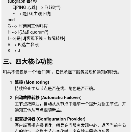
    subgraph 每1秒

        E[PING 心跳] --> F{超时?}

        F -->|是| G[主观下线]

    end

    G --> H[询问其他哨兵]

    H --> I{达成 quorum?}

    I -->|是| J[客观下线 + 故障转移]

    B --> K[选主参考]

三、四大核心功能
哨兵不仅仅是一个“看门狗”，它还承担了服务发现和通知的职责。
监控 (Monitoring)
持续检查主从节点是否在线、角色是否正确。
自动故障转移 (Automatic Failover)
主节点故障后，自动从从节点中选举一个提升为新主节点，并
通知其他从节点跟随新主。
配置提供者 (Configuration Provider)
客户端直接连接哨兵，哨兵充当服务发现中心，返回当前主节
点的地址。这样主节点变化时，客户端无需修改配置。