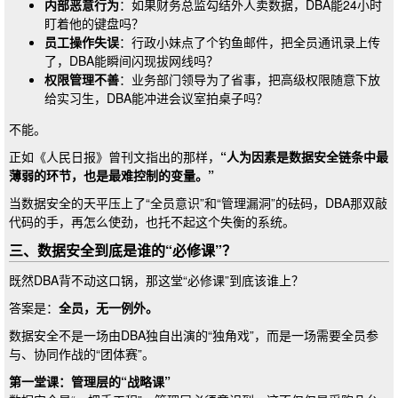
内部恶意行为
：如果财务总监勾结外人卖数据，DBA能24小时
盯着他的键盘吗？
员工操作失误
：行政小妹点了个钓鱼邮件，把全员通讯录上传
了，DBA能瞬间闪现拔网线吗？
权限管理不善
：业务部门领导为了省事，把高级权限随意下放
给实习生，DBA能冲进会议室拍桌子吗？
不能。
正如《人民日报》曾刊文指出的那样，
“人为因素是数据安全链条中最
薄弱的环节，也是最难控制的变量。”
当数据安全的天平压上了“全员意识”和“管理漏洞”的砝码，DBA那双敲
代码的手，再怎么使劲，也托不起这个失衡的系统。
三、数据安全到底是谁的“必修课”？
既然DBA背不动这口锅，那这堂“必修课”到底该谁上？
答案是：
全员，无一例外。
数据安全不是一场由DBA独自出演的“独角戏”，而是一场需要全员参
与、协同作战的“团体赛”。
第一堂课：管理层的“战略课”