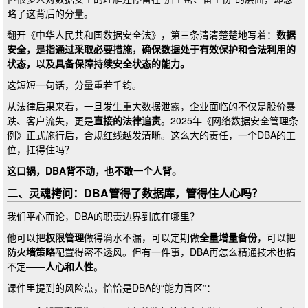
略了这背后的分量。
翻开《中华人民共和国数据安全法》，第三条清清楚楚地写着：
数据
安全，是指通过采取必要措施，确保数据处于有效保护和合法利用的
状态，以及具备保障持续安全状态的能力。
这短短一句话，分量重若千钧。
从法律后果来看，一旦发生重大数据泄露，企业面临的不仅是股价暴
跌、客户流失，更是
直接的法律追责
。2025年《网络数据安全管理条
例》正式施行后，合规红线越发清晰。这么大的责任，一个DBA的工
位，扛得住吗？
这口锅，DBA背不动，也不敢一个人背。
二、灵魂拷问：DBA管得了数据库，管得住人心吗？
我们平心而论，DBA的职责边界到底在哪里？
他可以把
权限管理
做得滴水不漏，可以定期做
全量增量备份
，可以把
防火墙策略
配置得密不透风。但有一件事，DBA再怎么精通技术也搞
不定——
人心和人性
。
课件里提到的风险点，恰恰是DBA的“能力盲区”：