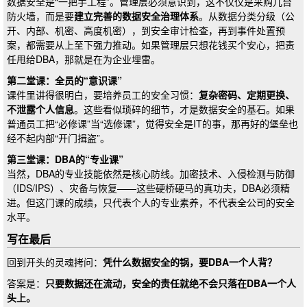
数据安全是“一把手工程”。管理层必须意识到，这不仅仅是采购几台
防火墙，而是要
建立完善的数据安全治理体系
。从数据分类分级（公
开、内部、机密、高度机密），到安全审计检查，再到事件处置预
案，都需要从上至下强力推动。如果管理层只想花钱买个安心，把责
任甩给DBA，那就是在为企业埋雷。
第二堂课：全员的“意识课”
课件里讲得很明白，要培养员工的安全习惯：
复杂密码、定期更换、
不泄露个人信息
。这些看似琐碎的细节，才是数据安全的基石。如果
普通员工把“必修课”当“选修课”，觉得安全是IT的事，那再好的堡垒也
经不起内部“开门揖盗”。
第三堂课：DBA的“专业课”
当然，DBA的专业技能依然是核心防线。加密技术、入侵检测与防御
（IDS/IPS）、灾备与恢复——这些硬桥硬马的真功夫，DBA必须精
进。但这门课的成绩，只代表个人的专业素养，不代表全公司的安全
水平。
写在最后
回到开头的灵魂拷问：
凭什么数据安全的锅，要DBA一个人背？
答案是：
只要数据还在流动，安全的责任就绝不会只落在DBA一个人
头上。