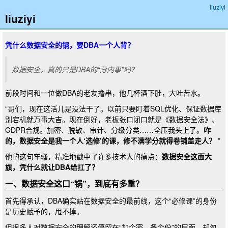
liuziyi
liuziyi
凭什么数据安全的锅，要DBA一个人背？
数据安全，真的只是DBA的“分内事”吗？
前段时间和一位做DBA的老友撸串，他几杯酒下肚，大吐苦水。
“哥们，现在这活儿是没法干了。以前只要盯着SQL优化、保证数据库
别宕机就万事大吉。现在倒好，老板张口闭口就是《数据安全法》、
GDPR合规。加密、脱敏、审计、分级分类……全压我头上了。
咋
的，数据安全是我一个人‘选修’的课，修不满学分就得卷铺盖走人？
”
他的这句牢骚，精准地戳中了许多技术人的痛点：
数据安全这面大
旗，凭什么就让DBA给扛了？
一、数据安全这口“锅”，到底有多重？
首先得承认，DBA确实站在数据安全的最前线，这个“必修课”的身份
是历史赋予的，甩不掉。
但很多人对数据安全的理解还停留在“加个密、备个份”的层面，却忽