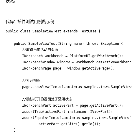
状态。
代码1 插件测试用例的示例
public class SampleViewTest extends TestCase {

	public SampleViewTest(String name) throws Exception {

		//取得当前活动的页面

		IWorkbench workbench = PlatformUI.getWorkbench();

		IWorkbenchWindow window = workbench.getActiveWorkbenchWindow();

		IWorkbenchPage page = window.getActivePage();

		//打开视图

		page.showView("cn.sf.amateras.sample.views.SampleView");

		//确认打开的视图处于激活状态

		IWorkbenchPart activePart = page.getActivePart();

		assertTrue(activePart instanceof IViewPart);

		assertEquals("cn.sf.amateras.sample.views.SampleView",

				activePart.getSite().getId());

	}
