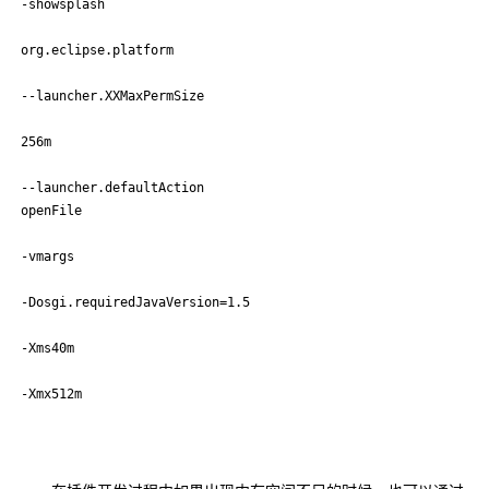
-showsplash

org.eclipse.platform

--launcher.XXMaxPermSize

256m

--launcher.defaultAction

openFile

-vmargs

-Dosgi.requiredJavaVersion=1.5

-Xms40m

-Xmx512m
