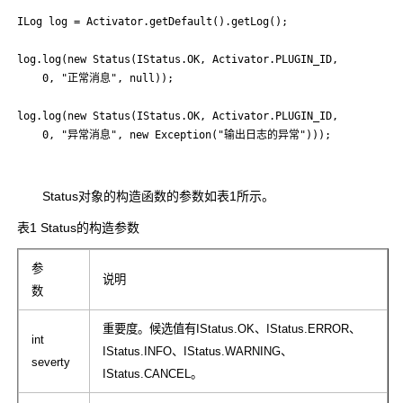
ILog log = Activator.getDefault().getLog();

log.log(new Status(IStatus.OK, Activator.PLUGIN_ID,

	0, "正常消息", null));

log.log(new Status(IStatus.OK, Activator.PLUGIN_ID,

Status对象的构造函数的参数如表1所示。
表1 Status的构造参数
参
说明
数
重要度。候选值有IStatus.OK、IStatus.ERROR、
int
IStatus.INFO、IStatus.WARNING、
severty
IStatus.CANCEL。