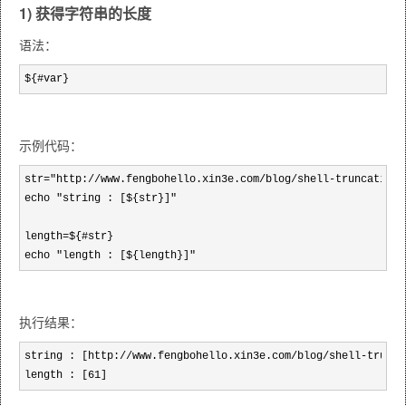
1) 获得字符串的长度
语法：
${#var}
示例代码：
str="http://www.fengbohello.xin3e.com/blog/shell-truncating-s
echo "string : [${str}]"

length=${#str}

echo "length : [${length}]"
执行结果：
string : [http://www.fengbohello.xin3e.com/blog/shell-trunca
length : [61]