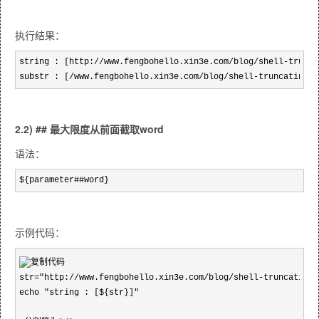
执行结果：
string : [http://www.fengbohello.xin3e.com/blog/shell-trunca
substr : [/www.fengbohello.xin3e.com/blog/shell-truncating-s
2.2) ## 最大限度从前面截取word
语法：
${parameter##word}
示例代码：
str="http://www.fengbohello.xin3e.com/blog/shell-truncating-s
echo "string : [${str}]"
