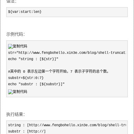
语法：
${var:start:len}
示例代码：
str="http://www.fengbohello.xin3e.com/blog/shell-truncating-s
echo "string : [${str}]"

#其中的 0 表示左边第一个字符开始，7 表示子字符的总个数。

substr=${str:0:7}

echo "substr : [${substr}]"
执行结果：
string : [http://www.fengbohello.xin3e.com/blog/shell-trunca
substr : [http://]