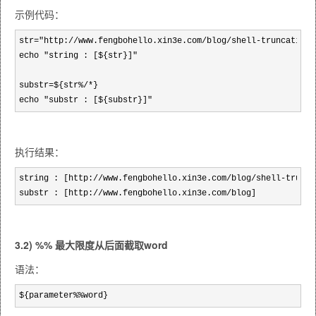
示例代码：
str="http://www.fengbohello.xin3e.com/blog/shell-truncating-s
echo "string : [${str}]"

substr=${str%/*}

echo "substr : [${substr}]"
执行结果：
string : [http://www.fengbohello.xin3e.com/blog/shell-trunca
substr : [http://www.fengbohello.xin3e.com/blog]
3.2) %% 最大限度从后面截取word
语法：
${parameter%%word}