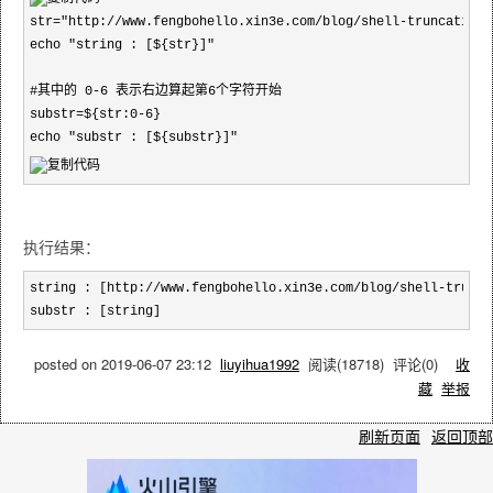
str="http://www.fengbohello.xin3e.com/blog/shell-truncating-s
echo "string : [${str}]"

#其中的 0-6 表示右边算起第6个字符开始

substr=${str:0-6}

echo "substr : [${substr}]"
执行结果：
string : [http://www.fengbohello.xin3e.com/blog/shell-trunca
substr : [string]
posted on
2019-06-07 23:12
liuyihua1992
阅读(
18718
) 评论(
0
)
收
藏
举报
刷新页面
返回顶部