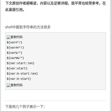
下文原创作者郝峰波，内容以及足够详细，我平常也经常参考，在
此直接引用。
shell中截取字符串的方法很多
${var#*/}

${var##*/}

${var%/*}

${var%%/*}

${var:start:len}

${var:start}

${var:0-start:len}

${var:0-start}
下面用几个例子展示一下：