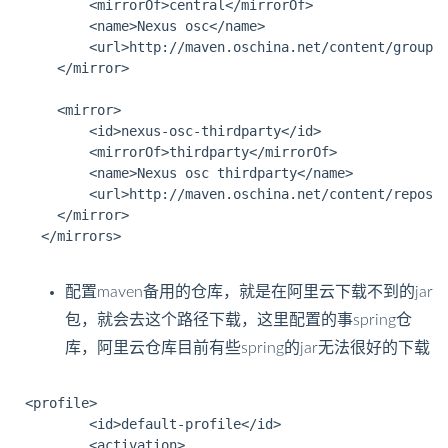
		<mirrorOf>central</mirrorOf>

		<name>Nexus osc</name>

		<url>http://maven.oschina.net/content/groups/public/</url>

	</mirror>

	<mirror>

		<id>nexus-osc-thirdparty</id>

		<mirrorOf>thirdparty</mirrorOf>

		<name>Nexus osc thirdparty</name>

		<url>http://maven.oschina.net/content/repositories/thirdparty/</url>

    </mirror>

  </mirrors>

配置maven备用的仓库，就是在阿里云下载不到的jar
包，就会去这个路径下载，这里配置的事spring仓
库，阿里云仓库目前有些spring的jar无法很好的下载
<profile>

		<id>default-profile</id>

		<activation>
