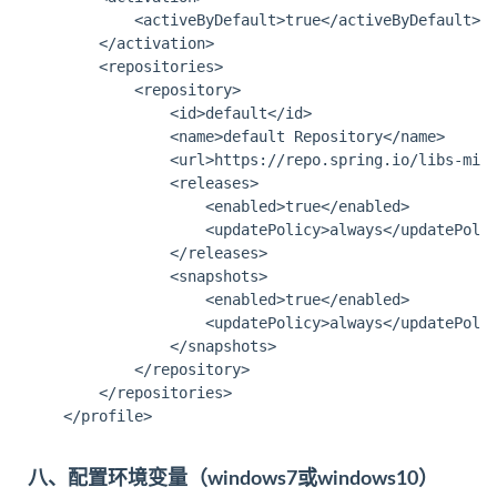
			<activeByDefault>true</activeByDefault>

		</activation>

		<repositories>

			<repository>

				<id>default</id>

				<name>default Repository</name>

				<url>https://repo.spring.io/libs-milestone</url>

				<releases>

					<enabled>true</enabled>

					<updatePolicy>always</updatePolicy>

				</releases>

				<snapshots>

					<enabled>true</enabled>

					<updatePolicy>always</updatePolicy>

				</snapshots>

			</repository>

		</repositories>

	</profile>

八、配置环境变量（windows7或windows10）