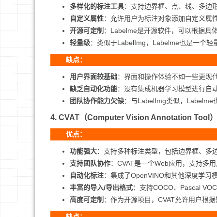
多样化的标注工具
：支持边界框、点、线、多边
自定义属性
：允许用户为标注对象添加自定义属
开源可定制
：Labelme是开源软件，可以根据
轻量级
：类似于LabelImg，Labelme也是
缺点：
用户界面较基础
：界面和操作体验不如一些更现
缺乏自动化功能
：没有集成机器学习模型进行自
团队协作能力欠缺
：与LabelImg类似，Lab
4.
CVAT（Computer Vision Annotation Tool
优点：
功能强大
：支持多种标注类型，包括边界框、多
支持团队协作
：CVAT是一个Web应用，支持
自动化标注
：集成了OpenVINO和其他深度学
丰富的导入/导出格式
：支持COCO、Pascal 
高度可定制
：作为开源项目，CVAT允许用户根
缺点：