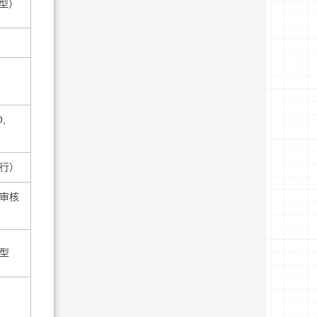
模型）
O,
行）
审核
型