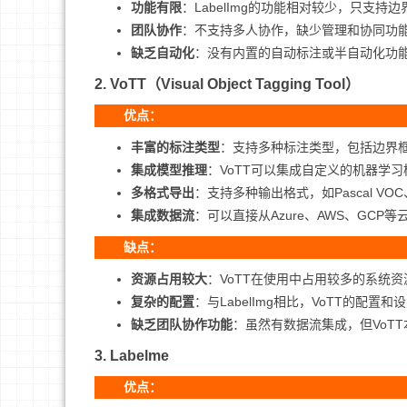
功能有限
：LabelImg的功能相对较少，只支
团队协作
：不支持多人协作，缺少管理和协同功
缺乏自动化
：没有内置的自动标注或半自动化功
2.
VoTT（Visual Object Tagging Tool）
优点：
丰富的标注类型
：支持多种标注类型，包括边界
集成模型推理
：VoTT可以集成自定义的机器学
多格式导出
：支持多种输出格式，如Pascal VO
集成数据流
：可以直接从Azure、AWS、GC
缺点：
资源占用较大
：VoTT在使用中占用较多的系统
复杂的配置
：与LabelImg相比，VoTT的配
缺乏团队协作功能
：虽然有数据流集成，但VoT
3.
Labelme
优点：