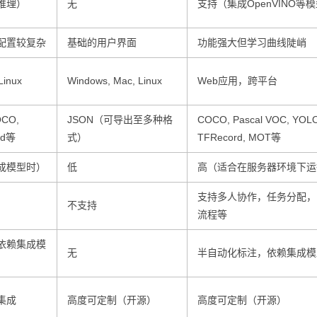
推理）
无
支持（集成OpenVINO等
配置较复杂
基础的用户界面
功能强大但学习曲线陡峭
Linux
Windows, Mac, Linux
Web应用，跨平台
OCO,
JSON（可导出至多种格
COCO, Pascal VOC, YOL
rd等
式）
TFRecord, MOT等
成模型时）
低
高（适合在服务器环境下运
支持多人协作，任务分配，
不支持
流程等
依赖集成模
无
半自动化标注，依赖集成模
集成
高度可定制（开源）
高度可定制（开源）