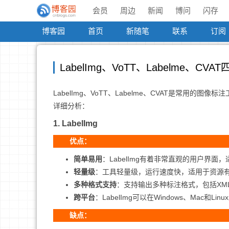
会员
周边
新闻
博问
闪存
博客园
首页
新随笔
联系
订阅
LabelImg、VoTT、Labelme、
LabelImg、VoTT、Labelme、CVAT是常
详细分析：
1.
LabelImg
优点：
简单易用
：LabelImg有着非常直观的用户界
轻量级
：工具轻量级，运行速度快，适用于资源
多种格式支持
：支持输出多种标注格式，包括XML（
跨平台
：LabelImg可以在Windows、Mac和L
缺点：