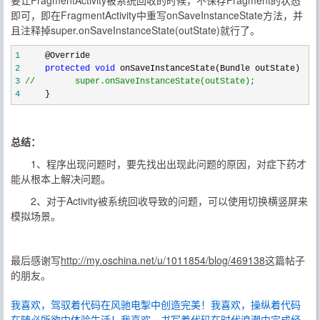
要让FragmentActivity被系统回收的时候，不保存Fragment的状态
即可，即在FragmentActivity中重写onSaveInstanceState方法，并
且注释掉super.onSaveInstanceState(outState)就行了。
1
2
protected
void
3
//
        super.onSaveInstanceState(outState);
4
     }
总结：
1、程序出现问题时，要先找出出现此问题的原因，对症下药才
能从根本上解决问题。
2、对于Activity被系统回收导致的问题，可以使用切换横竖屏来
模拟场景。
最后感谢写
http://my.oschina.net/u/1011854/blog/469138
这篇帖子
的朋友。
我喜欢，驾驭着代码在风驰电掣中创造完美！我喜欢，操纵着代码
在随必所欲中体验生活！我喜欢，书写着代码在时代浪潮中完成经