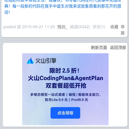
典！每一段新的代码在我手中诞生对我来说就象观看刹那花开的感
动！
posted @
2015-09-21 11:25
残剑_
阅读(
6342
) 评论(
1
)
收藏
举
报
刷新页面
返回顶部