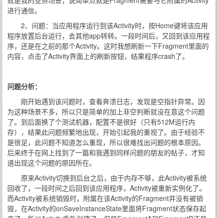
就是我的业务场景，说简单点就是Fragment需要与它附属的Activity
进行通信。
2、问题：当应用程序运行到该Activity时，按Home键将该应用
程序放置后台运行，去其他app转转。一段时间后，又回到该应用程
序，还是在之前的那个Activity。这时我想刷新一下Fragment里面的
内容，点击了Activity界面上的刷新按钮，结果程序crash了。
问题分析：
刚开始遇到该问题时，查看奔溃日志，发现是空指针异常。因
为这种场景不多，所以只是简单的加上非空判断就没在意这个问题
了。到后面换了个测试机器，配置不是很好（只有512M运行内
存），结果此问题频繁地出现，开始引起我的重视了。由于经验不
是很足，此问题不知道怎么重现，所以很难找出问题的根本原因。
后来终于在网上找到了一篇和我遇到同样问题的朋友的帖子，才知
道出现这个问题的原因所在。
原来Activity切换到后台之后，由于内存不够，此Activity被系统
回收了，一段时间之后回到该应用程序，Activity被重新实例化了。
而Activity被系统销毁时，附属在该Activity的Fragment并没有被销
毁，在Activity的onSaveInstanceState里面将Fragment状态保存起