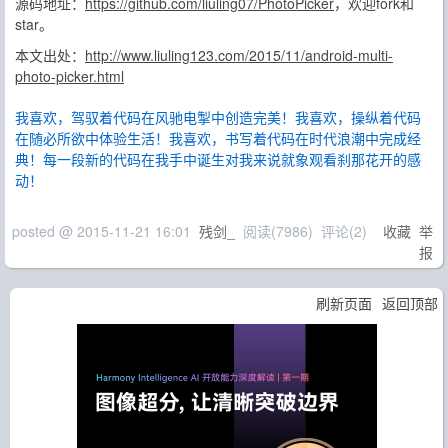
源码地址：
https://github.com/liuling07/PhotoPicker
，欢迎fork和
star。
本文出处：
http://www.liuling123.com/2015/11/android-multi-
photo-picker.html
我喜欢，驾驭着代码在风驰电掣中创造完美！我喜欢，操纵着代码
在随必所欲中体验生活！我喜欢，书写着代码在时代浪潮中完成经
典！每一段新的代码在我手中诞生对我来说就象观看刹那花开的感
动！
posted @
2015-11-21 16:01
残剑_
阅读(
7986
) 评论(
2
)
收藏
举
报
刷新页面
返回顶部