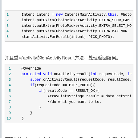
1
      Intent intent = 
new
 Intent(MainActivity.
this
, PhotoPic
2
3
4
5
      startActivityForResult(intent, PICK_PHOTO);
并且重写activity的onActivityResult方法，处理返回结果。
 1
 2
protected
void
 onActivityResult(
int
 requestCode, 
int
 3
super
 4
if
(requestCode ==
 5
if
(resultCode ==
 6
                 ArrayList<String> result =
 7
 8
 9
10
     }