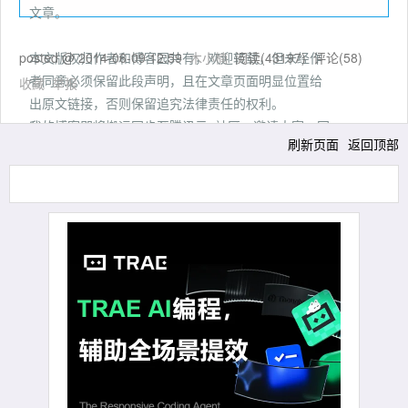
文章。
posted @
本文版权归作者和博客园共有，欢迎转载，但未经作
2014-06-09 12:59
木小楠
阅读(
43197
) 评论(
58
)
者同意必须保留此段声明，且在文章页面明显位置给
收藏
举报
出原文链接，否则保留追究法律责任的权利。
我的博客即将搬运同步至腾讯云+社区，邀请大家一同
刷新页面
返回顶部
入驻：https://cloud.tencent.com/developer/support-p
lan