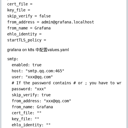
cert_file =

key_file =

skip_verify = false

from_address = admin@grafana.localhost

from_name = Grafana

ehlo_identity =

grafana on k8s 中配置values.yaml
smtp:

  enabled: true

  host: "smtp.qq.com:465"

  user: "xxx@qq.com"

  # If the password contains # or ; you have to wrap 
  password: "xxx"

  skip_verify: true

  from_address: "xxx@qq.com"

  from_name: Grafana

  cert_file: ""

  key_file: ""

  ehlo_identity: ""
