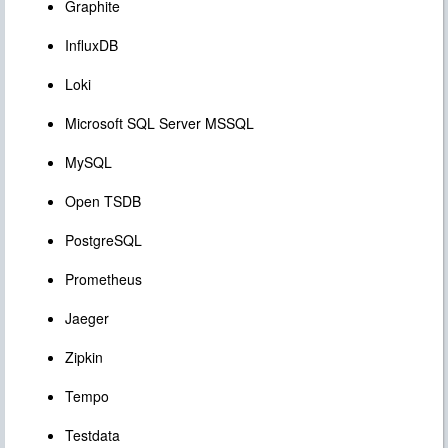
Graphite
InfluxDB
Loki
Microsoft SQL Server MSSQL
MySQL
Open TSDB
PostgreSQL
Prometheus
Jaeger
Zipkin
Tempo
Testdata