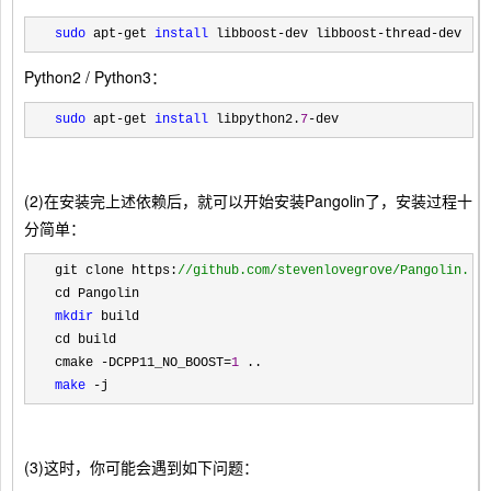
sudo
 apt-get 
install
 libboost-dev libboost-thread-dev li
Python2 / Python3：
sudo
 apt-get 
install
 libpython2.
7
-dev
(2)在安装完上述依赖后，就可以开始安装Pangolin了，安装过程十
分简单：
git clone https:
//
github.com/stevenlovegrove/Pangolin.gi
mkdir
 build

cd build

cmake 
-DCPP11_NO_BOOST=
1
make
 -j
(3)这时，你可能会遇到如下问题：