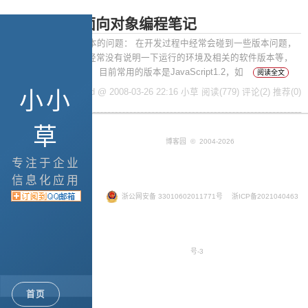
JavaScript面向对象编程笔记
摘要： JavaScript版本的问题： 在开发过程中经常会碰到一些版本问题，
在看一些文章的时候经常没有说明一下运行的环境及相关的软件版本等，
可能造成很大的误解。 目前常用的版本是JavaScript1.2，如
阅读全文
小小
posted @ 2008-03-26 22:16 小草
阅读(779)
评论(2)
推荐(0)
草
博客园
© 2004-2026
专注于企业
信息化应用
浙公网安备 33010602011771号
浙ICP备2021040463
号-3
Google+
首页