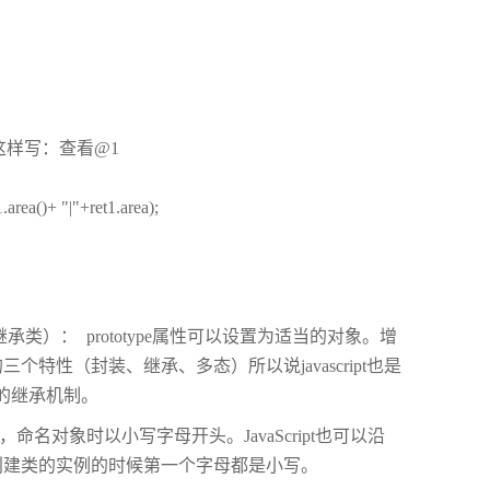
写或者这样写：查看@1
ea()+ "|"+ret1.area);
类）： prototype属性可以设置为适当的对象。增
性（封装、继承、多态）所以说javascript也是
础的继承机制。
名对象时以小写字母开头。JavaScript也可以沿
创建类的实例的时候第一个字母都是小写。