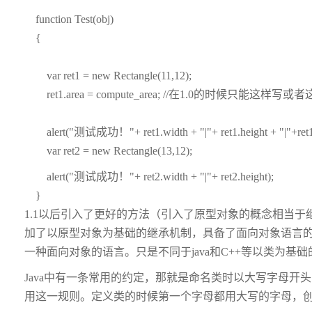
function Test(obj)
{
var ret1 = new Rectangle(11,12);
ret1.area = compute_area; //在1.0的时候只能这样
alert("测试成功！"+ ret1.width + "|"+ ret1.height + "|"+ret1.ar
var ret2 = new Rectangle(13,12);
alert("测试成功！"+ ret2.width + "|"+ ret2.height);
}
1.1以后引入了更好的方法（引入了原型对象的概念相当于继承
加了以原型对象为基础的继承机制，具备了面向对象语言的三个特
一种面向对象的语言。只是不同于java和C++等以类为基
Java中有一条常用的约定，那就是命名类时以大写字母开头，命
用这一规则。定义类的时候第一个字母都用大写的字母，