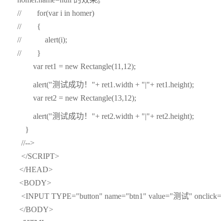
// for(var i in homer)
// {
// alert(i);
// }
var ret1 = new Rectangle(11,12);
alert("测试成功！"+ ret1.width + "|"+ ret1.height);
var ret2 = new Rectangle(13,12);
alert("测试成功！"+ ret2.width + "|"+ ret2.height);
}
//-->
</SCRIPT>
</HEAD>
<BODY>
<INPUT TYPE="button" name="btn1" value="测试" onclick="T
</BODY>