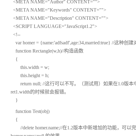
<META NAME="Author" CONTENT="">
<META NAME="Keywords" CONTENT="">
<META NAME="Description" CONTENT="">
<SCRIPT LANGUAGE="JavaScript1.2">
<!--
var homer = {name:'adfsadf',age:34,married:t
function Rectangle(w,h)//构造函数
{
this.width = w;
this.height = h;
return null; //这行可以不写。（测试用）如果在1.0
ret1.width的时候就会报错。
}
function Test(obj)
{
//delete homer.name;//在1.2版本中新增加的
homer.name=null 的效果。