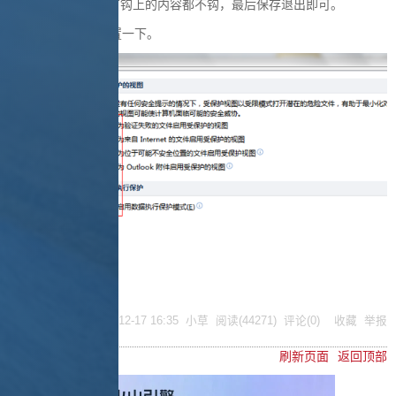
视图，把右边的所有钩上的内容都不钩，最后保存退出即可。
Word/Excel都要设置一下。
posted @
2009-12-17 16:35
小草
阅读(
44271
) 评论(
0
)
收藏
举报
刷新页面
返回顶部