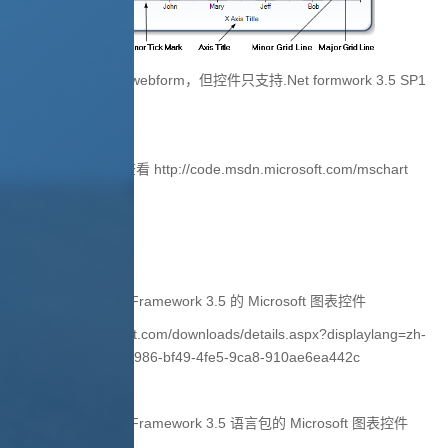
控件支持winform与webform，但控件只支持.Net formwork 3.5 SP1
版。
详细说明与介绍请查看 http://code.msdn.microsoft.com/mschart
相关下载：
1、Microsoft .NET Framework 3.5 的 Microsoft 图表控件
http://www.microsoft.com/downloads/details.aspx?displaylang=zh-
cn&FamilyID=130f7986-bf49-4fe5-9ca8-910ae6ea442c
2、Microsoft .NET Framework 3.5 语言包的 Microsoft 图表控件