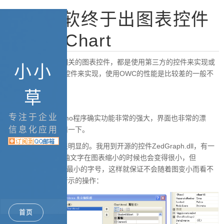
08年微软终于出图表控件
了--MSChart
之前微软一直没有相关的图表控件，都是使用第三方的控件来实现或
小小
者使用Office OWC控件来实现，使用OWC的性能是比较差的一般不
建议使用。
草
专注于企业
看了一下微软的Demo程序确实功能非常的强大，界面也非常的漂
信息化应用
亮，推荐大家去使用一下。
个人感觉优势还是很明显的。我用到开源的控件ZedGraph.dll，有一
些功能限制。如XY轴文字在图表缩小的时候也会变得很小，但
MSchart就可以设置最小的字号，这样就保证不会随着图变小而看不
到标量值，如下图所示的操作：
首页