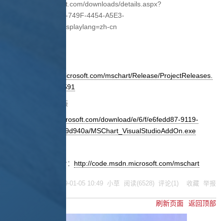
http://www.microsoft.com/downloads/details.aspx?
familyid=581FF4E3-749F-4454-A5E3-
DE4C463143BD&displaylang=zh-cn
3、Demo下载
http://code.msdn.microsoft.com/mschart/Release/ProjectReleases.
aspx?ReleaseId=1591
4、VS2008插件安装
http://download.microsoft.com/download/e/6/f/e6fedd87-9119-
4037-8da8-e5de429d940a/MSChart_VisualStudioAddOn.exe
更多详细内容请查看：
http://code.msdn.microsoft.com/mschart
posted @
2009-01-05 10:49
小草
阅读(
6528
) 评论(
1
)
收藏
举报
刷新页面
返回顶部