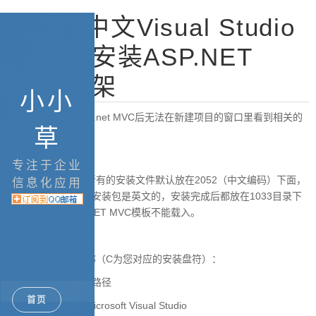
［转］中文Visual Studio
2008中安装ASP.NET
MVC框架
小小
默认下载安装好Asp.net MVC后无法在新建项目的窗口里看到相关的
草
模板。
专注于企业
主要是因为中文版所有的安装文件默认放在2052（中文编码）下面，
信息化应用
而ASP.NET MVC的安装包是英文的，安装完成后都放在1033目录下
面，所以导致ASP.NET MVC模板不能载入。
修改如下文件夹名称（C为您对应的安装盘符）：
1、修改模板的内容路径
首页
C:\Program Files\Microsoft Visual Studio