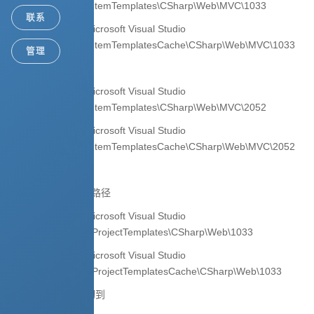
9.0\Common7\IDE\ItemTemplates\CSharp\Web\MVC\1033
联系
C:\Program Files\Microsoft Visual Studio
9.0\Common7\IDE\ItemTemplatesCache\CSharp\Web\MVC\1033
管理
为
C:\Program Files\Microsoft Visual Studio
9.0\Common7\IDE\ItemTemplates\CSharp\Web\MVC\2052
C:\Program Files\Microsoft Visual Studio
9.0\Common7\IDE\ItemTemplatesCache\CSharp\Web\MVC\2052
2、修改项目模板的路径
C:\Program Files\Microsoft Visual Studio
9.0\Common7\IDE\ProjectTemplates\CSharp\Web\1033
C:\Program Files\Microsoft Visual Studio
9.0\Common7\IDE\ProjectTemplatesCache\CSharp\Web\1033
文件夹里的内容剪切到