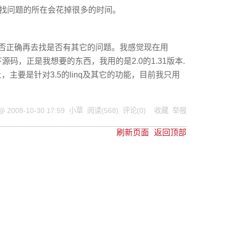
则找问题的所在会花掉很多的时间。
是否正确再去找是否有其它的问题。我感觉现在用
了一下源码，正是我想要的东西，我用的是2.0的1.31版本.
主要是针对3.5的linq及其它的功能，目前我只用
 @
2008-10-30 17:59
小草
阅读(
568
) 评论(
0
)
收藏
举报
刷新页面
返回顶部