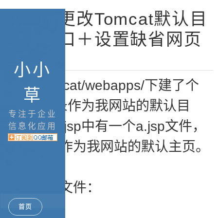
［转］更改Tomcat默认目
录＋端口＋设置缺省网页
的方法
小小
我在$tomcat/webapps/下建了个
草
myjsp目录作为我网站的默认目
专注于企业
录，在myjsp中有一个a.jsp文件，
信息化应用
该文件要作为我网站的默认主页。
修改配置文件：
首页