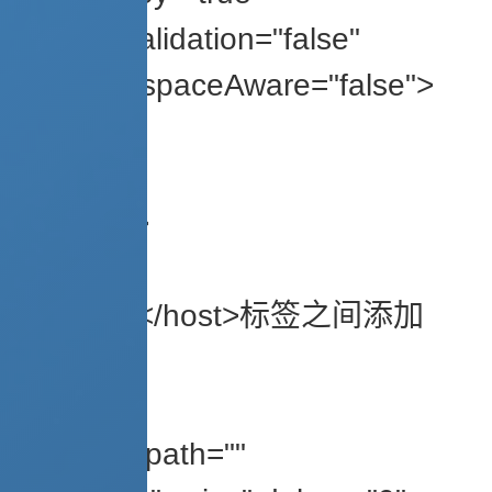
xmlValidation="false"
xmlNamespaceAware="false">
……
<host>
</engine>
……
在<host></host>标签之间添加
上：
<Context path=""