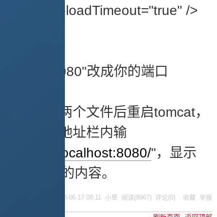
disableUploadTimeout="true" />
将port "8080"改成你的端口
保存上述两个文件后重启tomcat，
在浏览器地址栏内输
入"
http://localhost:8080/
"，显示
a.jsp页面的内容。
posted @
2008-06-17 08:11
小草
阅读(
8967
) 评论(
0
)
收藏
举报
刷新页面
返回顶部