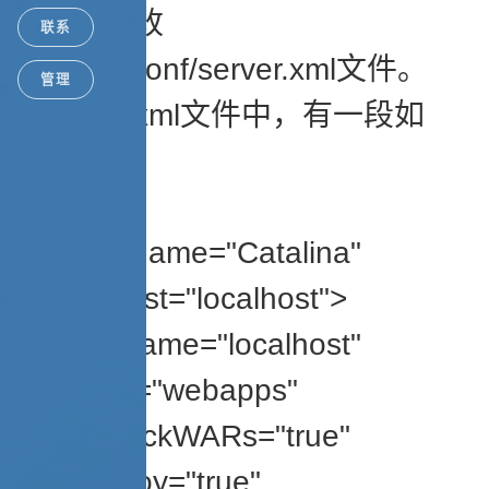
首先，修改
联系
$tomcat/conf/server.xml文件。
管理
在server.xml文件中，有一段如
下：
……
<engine name="Catalina"
defaultHost="localhost">
<host name="localhost"
appBase="webapps"
unpackWARs="true"
autoDeploy="true"