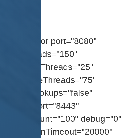
file>
更改端口
<Connector port="8080"
maxThreads="150"
minSpareThreads="25"
maxSpareThreads="75"
enableLookups="false"
redirectPort="8443"
acceptCount="100" debug="0"
connectionTimeout="20000"