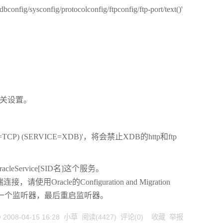
onfig/sysconfig/protocolconfig/ftpconfig/ftp-port/text()'
的有关设置。
：
TCP) (SERVICE=XDB)'，将会禁止XDB的http和ftp
ervice[SID名]这个服务。
请使用Oracle的Configuration and Migration
听器，然后新建一个监听器，最后重启监听器。
@
2008-04-15 16:28
小草
阅读(
4427
) 评论(
0
)
收藏
举报