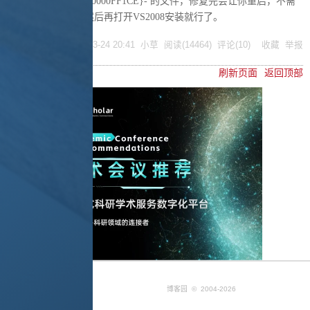
006E-0804-0000-0000000FF1CE}- 的文件，修复完会让你重启，不需
要重启就可以了，然后再打开VS2008安装就行了。
posted @
2008-03-24 20:41
小草
阅读(
14464
) 评论(
10
)
收藏
举报
刷新页面
返回顶部
博客园
© 2004-2026