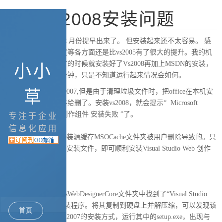
解决vs2008安装问题
vs2008 90天试用版２月份提早出来了。 但安装起来还不太容易。 感
觉整体安装起来速度等各方面还是比vs2005有了很大的提升。我的机
器只用了不到半小时的时候就安装好了Vs2008再加上MSDN的安装，
小小
总共还没有超过50分钟，只是不知道运行起来情况会如何。
草
本机安装的是office2007,但是由于清理垃圾文件时，把office在本机安
装时留下的后备文件给删了。
安装vs2008，就会提示“ Microsoft
Visual Studio Web 创作组件 安装失败 ”了。
专注于企业
原因：
信息化应用
因为Office 2007的安装源缓存MSOCache文件夹被用户删除导致的。只
要找到Office 2007的安装文件，即可顺利安装Visual Studio Web 创作
组件。
解决办法：
在安装DVD的\WCU\WebDesignerCore文件夹中找到了“Visual Studio
Web 创作组件”的安装程序。将其复制到硬盘上并解压缩，可以发现该
首页
组件使用的是Office 2007的安装方式，运行其中的setup.exe，出现与