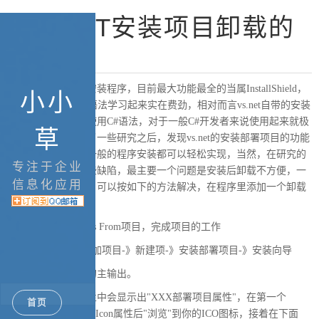
[转].NET安装项目卸载的
方法
相信很多人都做过安装程序，目前最大功能最全的当属InstallShield，
小小
但是InstallShield的语法学习起来实在费劲，相对而言vs.net自带的安装
部署短小精悍，且使用C#语法，对于一般C#开发者来说使用起来就极
草
为简便，在对其作了一些研究之后，发现vs.net的安装部署项目的功能
也已经非常好用，一般的程序安装都可以轻松实现，当然，在研究的
专注于企业
过程中也发现了一些缺陷，最主要一个问题是安装后卸载不方便，一
信息化应用
定要去控制面板里。可以按如下的方法解决，在程序里添加一个卸载
的快捷方式。
1.新建一C# Windows From项目，完成项目的工作
2.菜单-》文件-》添加项目-》新建项-》安装部署项目-》安装向导
选择上面那个项目的主输出。
在安装项目的属性栏中会显示出"XXX部署项目属性"，在第一个
首页
AddRemoveProgramsIcon属性后"浏览"到你的ICO图标，接着在下面