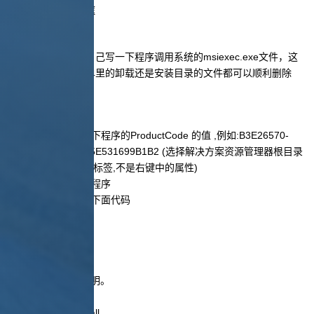
跳出参数提示对话框
另一种解决办法是自己写一下程序调用系统的msiexec.exe文件，这
样不管是点程序菜单里的卸载还是安装目录的文件都可以顺利删除
掉。
操作步骤：
1、先部署程序，记下程序的ProductCode 的值 ,例如:B3E26570-
5C9F-4699-ADB1-5E531699B1B2 (选择解决方案资源管理器根目录
如setup,再查看属性标签,不是右键中的属性)
2、建立新的控制台程序
3、添加个类，写入下面代码
using System;
namespace uninst
{
/// <summary>
/// Class1 的摘要说明。
/// </summary>
public class UnInstall