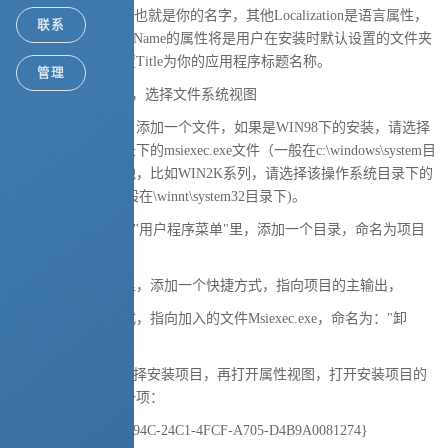
Author输入作者名，也就是你的名字，其他Localization是语言属性，
联系
Manufacturer,ProductName的属性将是用户在安装时默认设置的文件夹
路径一部分了，设置Title为你的应用程序标题名称。
管理
3.右击"安装项目"上，选择文件系统视图
在应用程序文件夹，添加一个文件，如果是WIN98下的安装，请选择
WIN98操作系统目录下的msiexec.exe文件（一般在c:\windows\system目
录下）；如果是其他，比如WIN2K系列，请选择该操作系统目录下的
msiexec.exe文件(一般在\winnt\system32目录下)。
4.在文件系统视图的"用户程序菜单"里，添加一个目录，命名为项目
的名字，
并且，在这个目录里，添加一个快捷方式，指向项目的主输出，
再添加一个快捷方式，指向加入的文件Msiexec.exe，命名为："卸
载"，
5.在解决方案里，选择安装项目，再打开属性视图，打开安装项目的
属性面板，里面有一项：
ProductCode {5284694C-24C1-4FCF-A705-D4B9A0081274}