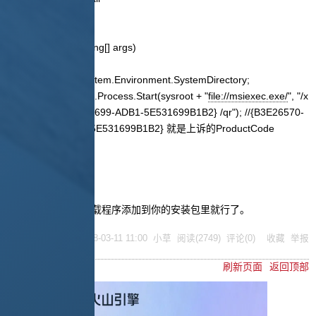
{
[STAThread]
static void Main(string[] args)
{
string sysroot = System.Environment.SystemDirectory;
System.Diagnostics.Process.Start(sysroot + "
file://msiexec.exe/
", "/x
{B3E26570-5C9F-4699-ADB1-5E531699B1B2} /qr"); //{B3E26570-
5C9F-4699-ADB1-5E531699B1B2} 就是上诉的ProductCode
}
}
}
4、生成控制台程序
5、再把这个新的卸载程序添加到你的安装包里就行了。
posted @
2008-03-11 11:00
小草
阅读(
2749
) 评论(
0
)
收藏
举报
刷新页面
返回顶部