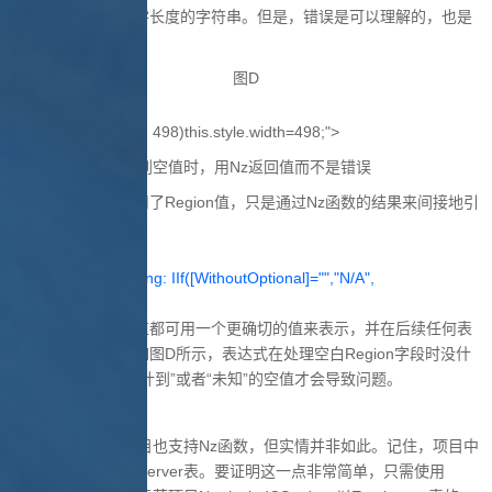
包含空值，而不是零长度的字符串。但是，错误是可以理解的，也是
能避免的。
图D
498)this.style.width=498;">
遇到空值时，用Nz返回值而不是错误
下一个表达式也引用了Region值，只是通过Nz函数的结果来间接地引
用：
WithoutOptionalString: IIf([WithoutOptional]="","N/A",
[WithoutOptional])
这样一来，任何空值都可用一个更确切的值来表示，并在后续任何表
达式中进行求值。如图D所示，表达式在处理空白Region字段时没什
么问题。只有“未预计到”或者“未知”的空值才会导致问题。
Nz在项目中无法工作
有人以为Access项目也支持Nz函数，但实情并非如此。记住，项目中
的表是真正的SQL Server表。要证明这一点非常简单，只需使用