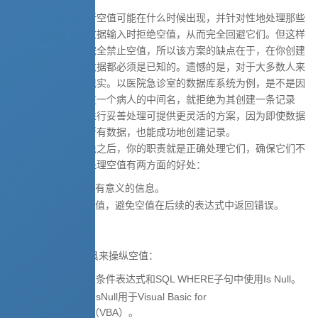
开发者的职责是判断空值可能在什么时候出现，并针对性地处理那些
值。一个方案是在数据输入时拒绝空值，从而完全回避它们。但这样
一来，你的数据将完全禁止空值，所以该方案的缺点在于，在你创建
一条记录时，所有数据都必须是已知的。遗憾的是，对于大多数人来
说，这个方案都不现实。以医院急诊室的数据库系统为例，是不是因
为数据录入员不知道一个病人的中间名，就拒绝为其创建一条记录
呢？所以，对空值进行妥善处理可提供更灵活的方案，因为即使数据
录入员当时不知道所有数据，也能成功地创建记录。
认识到空值无法避免之后，你的职责就是正确处理它们，确保它们不
会导致错误。正确处理空值有两方面的好处：
可与用户共享有意义的信息。
可提前捕捉空值，避免空值在后续的表达式中返回错误。
Access 中的空值
Access提供大量工具来操纵空值：
Is Null
——
在条件表达式和SQL WHERE子句中使用Is Null。
IsNull
——将IsNull用于Visual Basic for
Applications（VBA）。