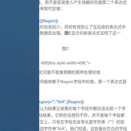
Nz返回一个实际的值，而不是容易使人产生误解的空值第二个表达式
返回零长度的字符串来取代空值：
WithoutOptional: Nz([Region])
虽然这样为用户提供的信息较少，但却有效防止了在后续的表达式中
使用空值，从而避免数据库出错。
图
C
显示的新表达式证明了这一
点。
图C
498)this.style.width=498;">
表达式可能不能像预期的那样处理空值
两个表达式都直接或间接依赖于Region字段中的值。第一个表达式直
接引用Region字段：
RegionString: IIf([Region]="","N/A",[Region])
只看表达式，你可能认为结果记录集的每个字段中都应该出现一个字
符串。
图
D
展示了实际结果，它和你设想的不符，并不是每个字段都
包含一个字符串。事实上，只有在字段包含零长度字符串（""）的前
提下，表达式才会返回字符串"N/A"。我们知道，这些看似空白的字段