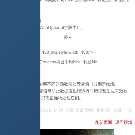
示：
IsNull(Region, 'N/A')
结果与图B相同（在WithOptional字段中）。
图F
498)this.style.width=498;">
在Access项目中用IsNull代替Nz
避免空值错误
Access和SQL Server用不同的函数来处理空值（分别是Nz和
IsNull）。正确处理空值可防止数据库出现运行时错误和生成无效数
据。不要回避空值，只需正确地处理它们。
posted @
2008-01-11 14:24
小草
阅读(
8849
) 评论(
0
)
收藏
举报
刷新页面
返回顶部