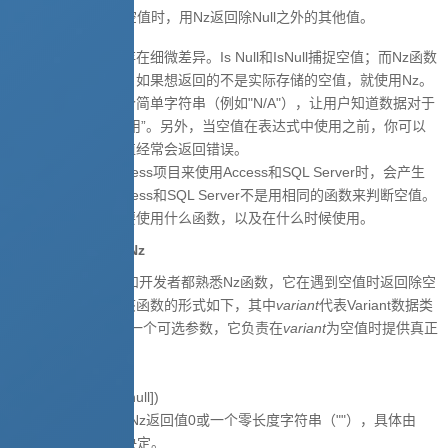
Nz
——遇到空值时，用Nz返回除Null之外的其他值。
以上函数在本质上存在细微差异。Is Null和IsNull捕捉空值；而Nz函数
处理空值。换言之，如果想返回的不是实际存储的空值，就使用Nz。
例如，你可显示一个简单字符串（例如"N/A"），让用户知道数据对于
当前记录来说“不可用”。另外，当空值在表达式中使用之前，你可以
捕捉空值，因为空值经常会返回错误。
通过链接表或者Access项目来使用Access和SQL Server时，会产生
一个问题，因为Access和SQL Server不是用相同的函数来判断空值。
因此，你必须知道要使用什么函数，以及在什么时候使用。
在.mdb文件中使用Nz
大多数Access用户和开发者都熟悉Nz函数，它在遇到空值时返回除空
值之外的其他值。该函数的形式如下，其中
variant
代表Variant数据类
型，而
valueifnull
是一个可选参数，它负责在
variant
为空值时提供真正
的返回值。
Nz(variant[, valueifnull])
如省略
valueifnull
，Nz返回值0或一个零长度字符串（""），具体由
variant
的数据类型决定。