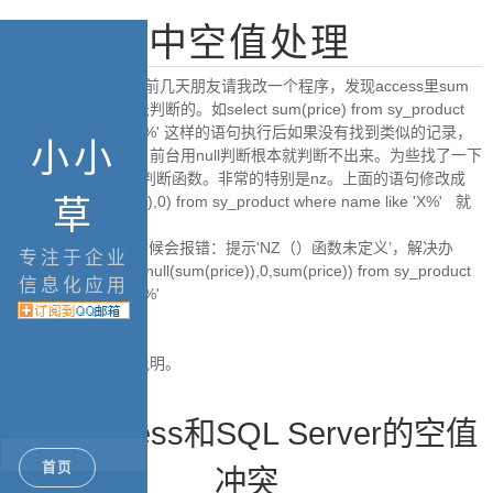
Access中空值处理
很久没有弄asp了，前几天朋友请我改一个程序，发现access里sum
出来的值是没有办法判断的。如select sum(price) from sy_product
where name like 'X%' 这样的语句执行后如果没有找到类似的记录，
小小
就会返回一个空值，前台用null判断根本就判断不出来。为些找了一下
access中sql的空值判断函数。非常的特别是nz。上面的语句修改成
select nz(sum(price),0) from sy_product where name like 'X%' 就
草
可以了。
但在ASP里执行的时候会报错：提示‘NZ（）函数未定义’，解决办
专注于企业
法：改成select iif(isnull(sum(price)),0,sum(price)) from sy_product
信息化应用
where name like 'X%'
以下这篇有详细的说明。
避免Access和SQL Server的空值
首页
冲突