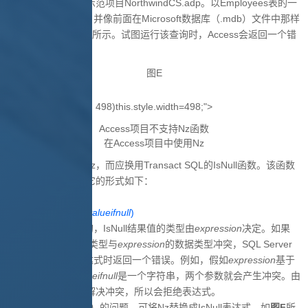
Access配套提供的示范项目NorthwindCS.adp。以Employees表的一
个简单视图为基础，并像前面在Microsoft数据库（.mdb）文件中那样
使用Nz函数，如
图
E
所示。试图运行该查询时，Access会返回一个错
误。
图E
498)this.style.width=498;">
Access项目不支持Nz函数
在Access项目中使用Nz
在项目中不能使用Nz，而应换用Transact SQL的IsNull函数。该函数
的作用与Nz相似，它的形式如下：
IsNull(
expression
,
valueifnull
)
两个参数都是必需的，IsNull结果值的类型由
expression
决定。如果
valueifnull
的列数据类型与
expression
的数据类型冲突，SQL Server
会在你试图输入表达式时返回一个错误。例如，假如
expression
基于
一个数值列，而
valueifnull
是一个字符串，两个参数就会产生冲突。由
于SQL Server无法解决冲突，所以会拒绝表达式。
为了解决上例（图E）的问题，可将Nz替换成IsNull表达式，如
图
F
所