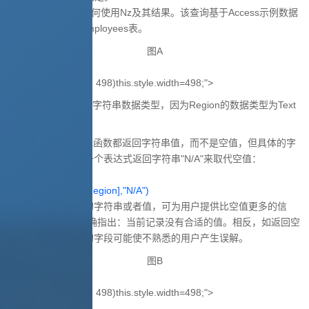
图A
的查询展示了如何使用Nz及其结果。该查询基于Access示例数据
库Northwind中的Employees表。
图A
498)this.style.width=498;">
两个Nz函数都返回字符串数据类型，因为Region的数据类型为Text
如
图
B
所示，两个Nz函数都返回字符串值，而不是空值，但具体的字
符串是不同的。第一个表达式返回字符串"N/A"来取代空值：
WithOptional: Nz([Region],"N/A")
通过返回一个实际的字符串或者值，可为用户提供比空值更多的信
息。字符串"N/A"明确指出：当前记录没有合适的值。相反，如返回空
值，那么一个空白的字段可能使不熟悉的用户产生误解。
图B
498)this.style.width=498;">