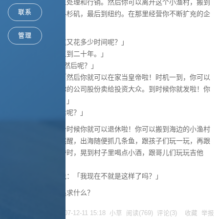
控制整个生产、加工处理和行销。然后你可以离开这个小渔村，搬到
联系
墨西哥城，再搬到洛杉矶，最后到纽约。在那里经营你不断扩充的企
业。」
管理
墨西哥渔夫问：「这又花多少时间呢？」
美国人回答：「十五到二十年。」
墨西哥渔夫问：「 然后呢？」
美国人大笑着说：「然后你就可以在家当皇帝啦！时机一到，你可以
宣布股票上市，把你的公司股份卖给投资大众。到时候你就发啦！你
可以几亿几亿地赚！」
墨西哥渔夫：「然后呢？」
美国人说：「到那个时候你就可以退休啦！你可以搬到海边的小渔村
去住。每天睡到自然醒，出海随便抓几条鱼，跟孩子们玩一玩，再跟
老婆睡个午觉，黄昏时，晃到村子里喝点小酒，跟哥儿们玩玩吉他
罗！」
墨西哥渔夫疑惑的说：「我现在不就是这样了吗？」
人的一生，到底在追求什么？
posted @
2007-12-11 15:18
小草
阅读(
769
) 评论(
3
)
收藏
举报