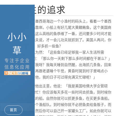
[转]人生的追求
有一个美国商人坐在墨西哥海边一个小渔村的码头上，看着一个墨西
哥渔夫划着一艘小船靠岸。小船上有好几尾大黄鳍鲔鱼，这个美国商
人对墨西哥渔夫能抓这么高档的鱼恭维了一番，还问要多少时间才能
小小
抓这么多？墨西哥渔夫说，才一会儿功夫就抓到了。美国人再问，你
为甚么不待久一点， 好多抓一些鱼？
草
墨西哥渔夫觉得不以为然：「这些鱼已经足够我一家人生活所需
啦！」 美国人又问：「那么你一天剩下那么多时间都在干甚么？」
专注于企业
墨西哥渔夫解释：「我呀？我每天睡到自然醒，出海抓几条鱼，回来
信息化应用
后跟孩子们玩一玩，再跟老婆睡个午觉，黄昏时晃到村子里喝点小
酒，跟哥儿们玩玩吉他，我的日子可过得充满又忙碌呢！」
美国人不以为然，帮他出主意，他说：「我是美国哈佛大学企管硕
士，我倒是可以帮你忙！你应该每天多花一些时间去抓鱼，到时候你
就有钱去买条大一点的船。自然你就可以抓更多鱼，在买更多渔船。
然后你就可以拥有一个渔船队。到时候你就不必把鱼卖给鱼贩子，而
首页
是直接卖给加工厂。然后你可以自己开一家罐头工厂。如此你就可以