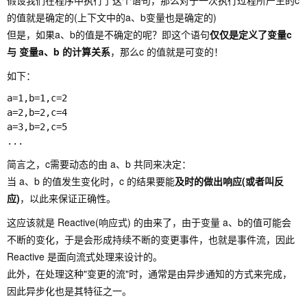
假设我们在程序中执行了这个语句，那么对于一次执行过程所产生的c
的值就是确定的(上下文中的a、b变量也是确定的)
但是，如果a、b的值是不确定的呢？即这个语句
仅仅是定义了变量c
与 变量a、b 的计算关系
，那么c 的值就是可变的！
如下：
a=1,b=1,c=2

a=2,b=2,c=4

a=3,b=2,c=5

简言之，c需要动态的由 a、b 共同来决定：
当 a、b 的值发生变化时，c 的结果要能
及时的做出响应(或者叫反
应)
，以此来保证正确性。
这应该就是 Reactive(响应式) 的由来了，由于变量 a、b的值可能会
不断的变化，于是会形成持续不断的变更事件，也就是事件流，因此
Reactive 是面向流式处理来设计的。
此外，在处理这种"变更的流"时，通常是由异步通知的方式来完成，
因此异步化也是其特征之一。