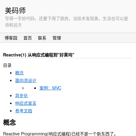
美码师
写得一手好代码，还要下得了厨房，当技术发现美，生活也可以是
诗和远方
博客园
首页
联系
管理
Reactive(1) 从响应式编程到"好莱坞"
目录
概念
面向流设计
案例：MVC
异步化
响应式宣言
参考文档
概念
Reactive Programming(响应式编程)已经不是一个新东西了。