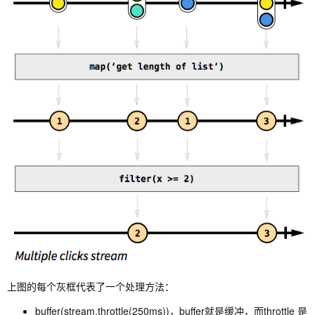
上图的每个灰框代表了一个处理方法：
buffer(stream.throttle(250ms))，buffer就是缓冲，而throttle 是