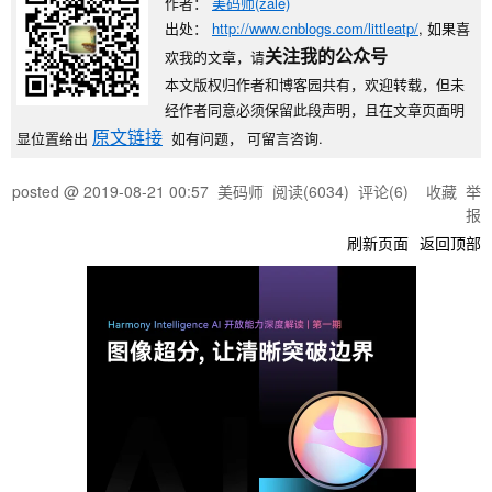
作者：
美码师(zale)
出处：
http://www.cnblogs.com/littleatp/
, 如果喜
关注我的公众号
欢我的文章，请
本文版权归作者和博客园共有，欢迎转载，但未
经作者同意必须保留此段声明，且在文章页面明
原文链接
显位置给出
如有问题， 可留言咨询.
posted @
2019-08-21 00:57
美码师
阅读(
6034
) 评论(
6
)
收藏
举
报
刷新页面
返回顶部