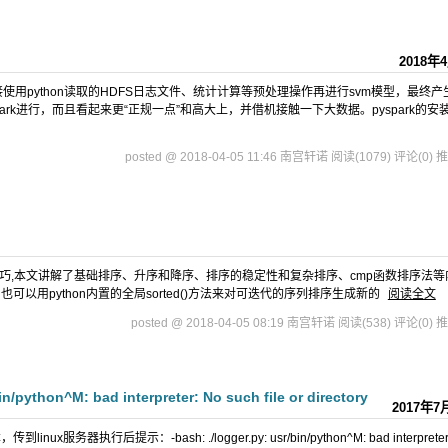
2018年
接使用python读取的HDFS日志文件、统计计算等预处理操作再进行svm模型，最终产
k进行，而且看起来更“正规一点”和高大上，并借机接触一下大数据。pyspark的安
posted @ 2018-04-05 11:46 南宫轩诺
阅读(1079)
评论(0)
推
高级排序技巧,本文讲解了基础排序、升序和降序、排序的稳定性和复杂排序、cmp函数排序法等
排序，也可以用python内置的全局sorted()方法来对可迭代的序列排序生成新的
阅读全文
posted @ 2018-04-05 08:19 南宫轩诺
阅读(538)
评论(0)
推
n^M: bad interpreter: No such file or directory
2017年7
x服务器执行后提示：-bash: ./logger.py: usr/bin/python^M: bad interpreter: