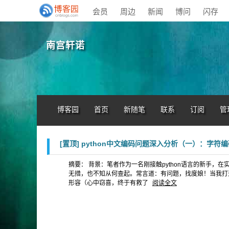
会员
周边
新闻
博问
闪存
南宫轩诺
博客园
首页
新随笔
联系
订阅
管
[置顶]
python中文编码问题深入分析（一）：字符
摘要： 背景：笔者作为一名刚接触python语言的新手
无措，也不知从何查起。常言道：有问题，找度娘！当我打开w
形容（心中窃喜，终于有救了
阅读全文