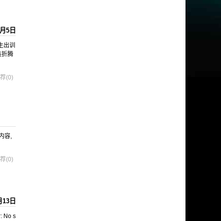
4月5日
生出训
装折腾
荐(0)
内容,
荐(0)
月13日
 No s