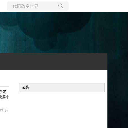
所有博客
当前博客
公告
手足
霸屏来
荐(2)