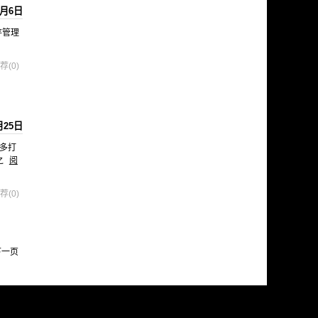
6月6日
内存管理
荐(0)
月25日
忽多打
之
阅
荐(0)
下一页