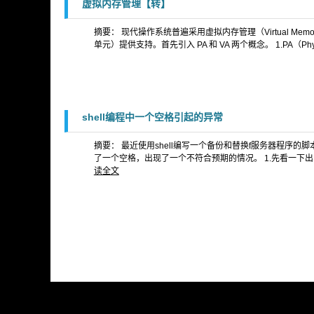
虚拟内存管理【转】
摘要： 现代操作系统普遍采用虚拟内存管理（Virtual Memory
单元）提供支持。首先引入 PA 和 VA 两个概念。 1.PA（Phy
shell编程中一个空格引起的异常
摘要： 最近使用shell编写一个备份和替换f服务器程序的脚
了一个空格，出现了一个不符合预期的情况。 1.先看一下出问题的r
读全文