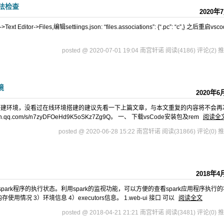
语法检查
2020年
Text Editor->Files,编辑settiings.json: “files.associations”: {“.pc”: “c”,} 之后重启vs
posted @ 2020-07-01 19:04 南宫轩诺
阅读(4186)
评论(2)
推
境
2020年6
搭建环境，没看过在线环境搭建的建议先看一下上篇文章，与本文重复的内容将不会再
q.com/s/n7zyDFOeHd9K5oSKz7Zg9Q。 一、 下载vsCode安装包及rem
阅读全
posted @ 2020-06-28 15:22 南宫轩诺
阅读(31866)
评论(0)
推
2018年4
视spark程序的执行状态。利用spark的监视功能，可以方便的查看spark应用程序执行的
使用情况 3）环境信息 4）executors信息。 1.web-ui 接口 可以
阅读全文
posted @ 2018-04-21 21:21 南宫轩诺
阅读(3481)
评论(0)
推