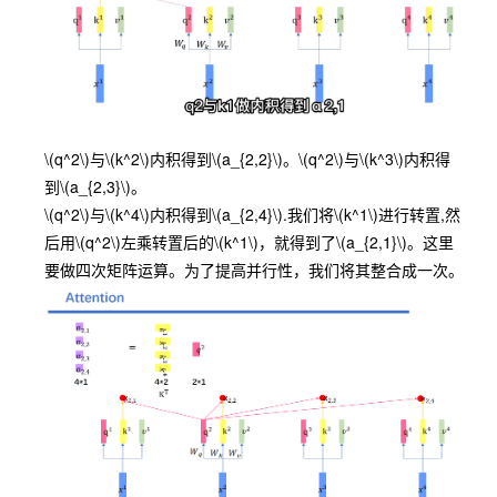
\(q^2\)
与
\(k^2\)
内积得到
\(a_{2,2}\)
。
\(q^2\)
与
\(k^3\)
内积得
到
\(a_{2,3}\)
。
\(q^2\)
与
\(k^4\)
内积得到
\(a_{2,4}\)
.我们将
\(k^1\)
进行转置,然
后用
\(q^2\)
左乘转置后的
\(k^1\)
，就得到了
\(a_{2,1}\)
。这里
要做四次矩阵运算。为了提高并行性，我们将其整合成一次。