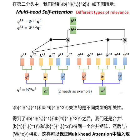
在第二个头中，我们得到
\(b{^i}{^,}{^2}\)
, 如下图所示：
\(b{^i}{^,}{^1}和b{^i}{^,}{^2}\)
关注的是不同类型的相关性。
得到了
\(b{^i}{^,}{^1}和b{^i}{^,}{^2}\)
之后，我们还是合并
\
(b{^i}{^,}{^1}\)
和
\(b{^i}{^,}{^2}\)
得到一个合并矩阵，然后与
\
(W{^o}\)
相乘，
这样可以保证Multi-head Attention中输入矩