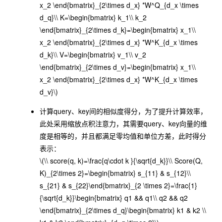
x_2 \end{bmatrix}_{2\times d_x} *W^Q_{d_x \times
d_q}\\ K=\begin{bmatrix} k_1\\ k_2
\end{bmatrix}_{2\times d_k}=\begin{bmatrix} x_1\\
x_2 \end{bmatrix}_{2\times d_x} *W^K_{d_x \times
d_k}\\ V=\begin{bmatrix} v_1\\ v_2
\end{bmatrix}_{2\times d_v}=\begin{bmatrix} x_1\\
x_2 \end{bmatrix}_{2\times d_x} *W^K_{d_x \times
d_v}\)
计算query、key间的相似度得分，为了提升计算效率，
此处采用缩放点积注意力，其需要query、key向量的维
度是相等的，并且都满足零均值和单位方差，此时得分
表示：
\(\\ score(q, k)=\frac{q\cdot k }{\sqrt{d_k}}\\ Score(Q,
K)_{2\times 2}=\begin{bmatrix} s_{11} & s_{12}\\
s_{21} & s_{22}\end{bmatrix}_{2 \times 2}=\frac{1}
{\sqrt{d_k}}\begin{bmatrix} q1 && q1\\ q2 && q2
\end{bmatrix}_{2\times d_q}\begin{bmatrix} k1 & k2 \\