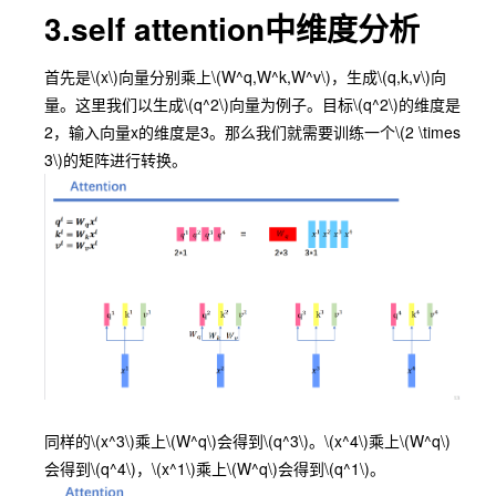
3.self attention中维度分析
首先是
\(x\)
向量分别乘上
\(W^q,W^k,W^v\)
，生成
\(q,k,v\)
向
量。这里我们以生成
\(q^2\)
向量为例子。目标
\(q^2\)
的维度是
2，输入向量x的维度是3。那么我们就需要训练一个
\(2 \times
3\)
的矩阵进行转换。
同样的
\(x^3\)
乘上
\(W^q\)
会得到
\(q^3\)
。
\(x^4\)
乘上
\(W^q\)
会得到
\(q^4\)
，
\(x^1\)
乘上
\(W^q\)
会得到
\(q^1\)
。