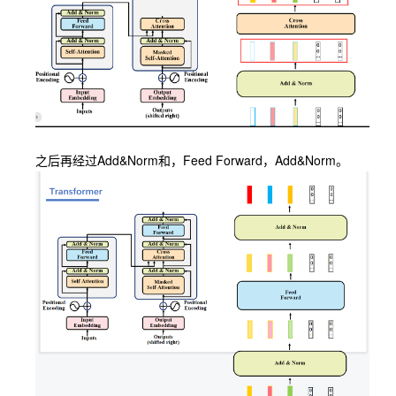
之后再经过Add&Norm和，Feed Forward，Add&Norm。