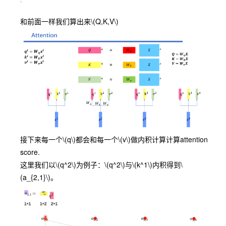
和前面一样我们算出来
\(Q,K,V\)
接下来每一个
\(q\)
都会和每一个
\(v\)
做内积计算计算attention
score.
这里我们以
\(q^2\)
为例子：
\(q^2\)
与
\(k^1\)
内积得到
\
(a_{2,1}\)
。