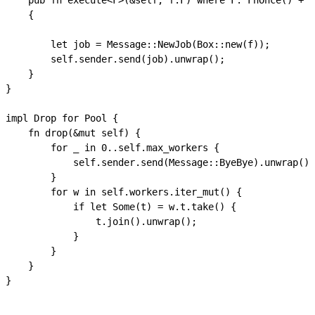
    pub fn execute<F>(&self, f:F) where F: FnOnce() + '
    {

        let job = Message::NewJob(Box::new(f));

        self.sender.send(job).unwrap();

    }

}

impl Drop for Pool {

    fn drop(&mut self) {

        for _ in 0..self.max_workers {

            self.sender.send(Message::ByeBye).unwrap();

        }

        for w in self.workers.iter_mut() {

            if let Some(t) = w.t.take() {

                t.join().unwrap();

            }

        }

    }

}
