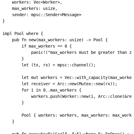
    workers: Vec<Worker>,

    max_workers: usize,

    sender: mpsc::Sender<Message>

}

impl Pool where {

    pub fn new(max_workers: usize) -> Pool {

        if max_workers == 0 {

            panic!("max_workers must be greater than ze
        }

        let (tx, rx) = mpsc::channel();

        let mut workers = Vec::with_capacity(max_worker
        let receiver = Arc::new(Mutex::new(rx));

        for i in 0..max_workers {

            workers.push(Worker::new(i, Arc::clone(&rec
        }

        Pool { workers: workers, max_workers: max_worke
    }
