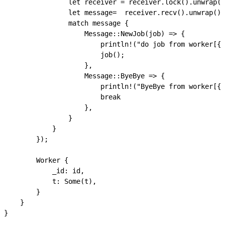
                let receiver = receiver.lock().unwrap()
                let message=  receiver.recv().unwrap();

                match message {

                    Message::NewJob(job) => {

                        println!("do job from worker[{}
                        job();

                    },

                    Message::ByeBye => {

                        println!("ByeBye from worker[{}
                        break

                    },

                }  

            }

        });

        Worker {

            _id: id,

            t: Some(t),

        }

    }
