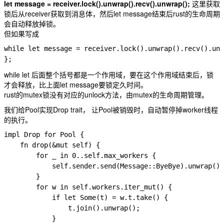
let message = receiver.lock().unwrap().recv().unwrap();
这里获取
锁后从receiver获取到消息体，然后let message结束后rust的生命周期
会自动释放掉锁。
但如果写成
while let message = receiver.lock().unwrap().recv().unw
while let 后面整个括号都是一个作用域，要在这个作用域结束后，锁
才会释放，比上面let message要锁定久时间。
rust的mutex锁没有对应的unlock方法，由mutex的生命周期管理。
我们给Pool实现
Drop
trait， 让Pool被销毁时，自动暂停掉worker线程
的执行。
impl Drop for Pool {

    fn drop(&mut self) {

        for _ in 0..self.max_workers {

            self.sender.send(Message::ByeBye).unwrap();

        }

        for w in self.workers.iter_mut() {

            if let Some(t) = w.t.take() {

                t.join().unwrap();

            }
