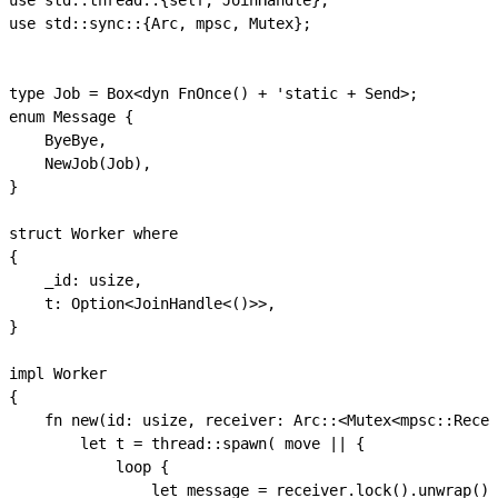
use std::thread::{self, JoinHandle};

use std::sync::{Arc, mpsc, Mutex};

type Job = Box<dyn FnOnce() + 'static + Send>;

enum Message {

    ByeBye,

    NewJob(Job),

}

struct Worker where

{

    _id: usize,

    t: Option<JoinHandle<()>>,

}

impl Worker

{

    fn new(id: usize, receiver: Arc::<Mutex<mpsc::Recei
        let t = thread::spawn( move || {

            loop {

                let message = receiver.lock().unwrap().