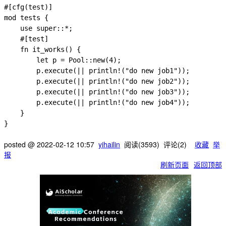
#[cfg(test)]

mod tests {

    use super::*;

    #[test]

    fn it_works() {

        let p = Pool::new(4);

        p.execute(|| println!("do new job1"));

        p.execute(|| println!("do new job2"));

        p.execute(|| println!("do new job3"));

        p.execute(|| println!("do new job4"));

    }

posted @
2022-02-12 10:57
yihailin
阅读(
3593
) 评论(
2
)
收藏
举
报
刷新页面
返回顶部