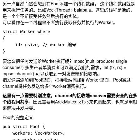
另一点自然而然会想到在Pool添加一个线程数组， 这个线程数组就是
用来执行任务的。比如
Vec<Thread>
balabala。这里的线程是活的，
是一个个不断接受任务然后执行的实体。
可以看作在一个线程里不断执行获取任务并执行的Worker。
struct Worker where

{

    _id: usize, // worker 编号

要怎么把任务发送给Worker执行呢？mpsc(multi producer single
consumer) 多生产者单消费者可以满足我们的需求，
let (tx, rx) =
mpsc::channel()
可以获取到一对发送端和接收端。
把发送端添加到Pool里面，把接收端添加到Worker里面。Pool通过
channel将任务发送给多个worker消费执行。
这里有一点需要特别注意，channel的接收端receiver需要安全的在多
个线程间共享
，因此需要用
Arc<Mutex::<T>>
来包裹起来，也就是用锁
来解决并发冲突。
Pool的完整定义
pub struct Pool {

    workers: Vec<Worker>,

    max_workers: usize,
