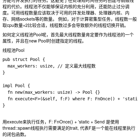
分配可并发执行的任务。这避免了在处理短时间任务时创建与销毁线
程的代价。线程池不仅能够保证内核的充分利用，还能防止过分调
度。可用线程数量应该取决于可用的并发处理器、处理器内核、内
存、网络sockets等的数量。 例如，对于计算密集型任务，线程数一般
取cpu数量+2比较合适，线程数过多会导致额外的线程切换开销。
如何定义线程池Pool呢，首先最大线程数量肯定要作为线程池的一个
属性，并且在new Pool时创建指定的线程。
线程池Pool
pub struct Pool {

  max_workers: usize, // 定义最大线程数

}

impl Pool {

  fn new(max_workers: usize) -> Pool {}

  fn execute<F>(&self, f:F) where F: FnOnce() + 'static
}

用
execute
来执行任务，
F: FnOnce() + 'static + Send
是使用
thread::spawn线程执行需要满足的trait, 代表F是一个能在线程里执行
的闭包函数。