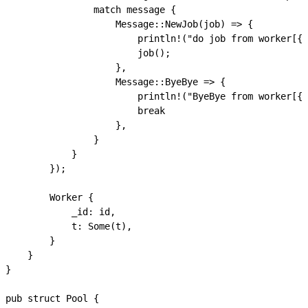
                match message {

                    Message::NewJob(job) => {

                        println!("do job from worker[{}
                        job();

                    },

                    Message::ByeBye => {

                        println!("ByeBye from worker[{}
                        break

                    },

                }  

            }

        });

        Worker {

            _id: id,

            t: Some(t),

        }

    }

}

pub struct Pool {
