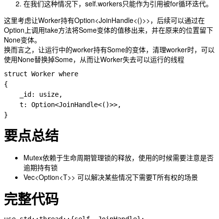
在我们这种情况下，self.workers只能作为引用被for循环迭代。
这里考虑让Worker持有
Option<JoinHandle<()>>
，后续可以通过在
Option上调用take方法将Some变体的值移出来，并在原来的位置留下
None变体。
换而言之，让运行中的worker持有Some的变体，清理worker时，可以
使用None替换掉Some，从而让Worker失去可以运行的线程
struct Worker where

{

    _id: usize,

    t: Option<JoinHandle<()>>,

要点总结
Mutex依赖于生命周期管理锁的释放，使用的时候需要注意是否
逾期持有锁
Vec<Option<T>>
可以解决某些情况下需要T所有权的场景
完整代码