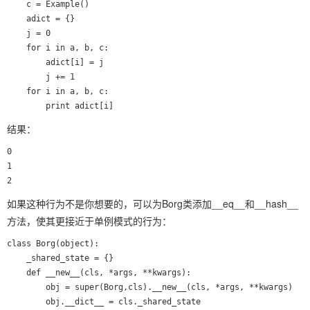
    c = Example()

    adict = {}

    j = 0

    for i in a, b, c:

        adict[i] = j

        j += 1

    for i in a, b, c:

        print adict[i]
结果：
0

1

如果这种行为不是你想要的，可以为Borg类添加__eq__和__hash__
方法，使其更接近于单例模式的行为：
class Borg(object):

    _shared_state = {}

    def __new__(cls, *args, **kwargs):

        obj = super(Borg,cls).__new__(cls, *args, **kwargs)

        obj.__dict__ = cls._shared_state
