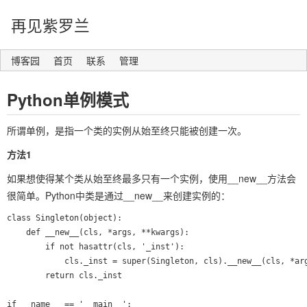
再见紫罗兰
博客园
首页
联系
管理
Python单例模式
所谓单例，是指一个类的实例从始至终只能被创建一次。
方法1
如果想使得某个类从始至终最多只有一个实例，使用__new__方法会
很简单。Python中类是通过__new__来创建实例的：
class Singleton(object):

    def __new__(cls, *args, **kwargs):

        if not hasattr(cls, '_inst'):

            cls._inst = super(Singleton, cls).__new__(cls, *arg
        return cls._inst

if __name__ == '__main__':
