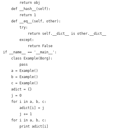
        return obj

    def __hash__(self):

        return 1

    def __eq__(self, other):

        try:

            return self.__dict__ is other.__dict__

        except:

            return False

if __name__ == '__main__':

    class Example(Borg):

        pass

    a = Example()

    b = Example()

    c = Example()

    adict = {}

    j = 0

    for i in a, b, c:

        adict[i] = j

        j += 1

    for i in a, b, c:

        print adict[i]