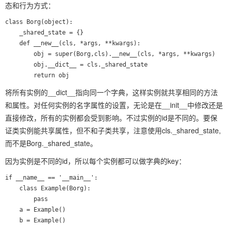
态和行为方式：
class Borg(object):

    _shared_state = {}

    def __new__(cls, *args, **kwargs):

        obj = super(Borg,cls).__new__(cls, *args, **kwargs)

        obj.__dict__ = cls._shared_state

        return obj
将所有实例的__dict__指向同一个字典，这样实例就共享相同的方法
和属性。对任何实例的名字属性的设置，无论是在__init__中修改还是
直接修改，所有的实例都会受到影响。不过实例的id是不同的。要保
证类实例能共享属性，但不和子类共享，注意使用cls._shared_state,
而不是Borg._shared_state。
因为实例是不同的id，所以每个实例都可以做字典的key：
if __name__ == '__main__':

    class Example(Borg):

        pass

    a = Example()

    b = Example()
