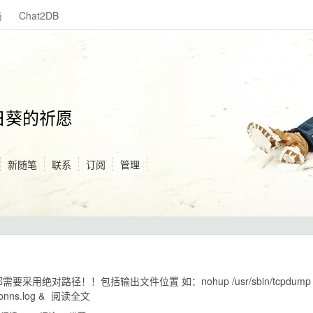
商
Chat2DB
日葵的祈愿
新随笔
联系
订阅
管理
要采用绝对路径！！包括输出文件位置 如：nohup /usr/sbin/tcpdump -
/conns.log &
阅读全文