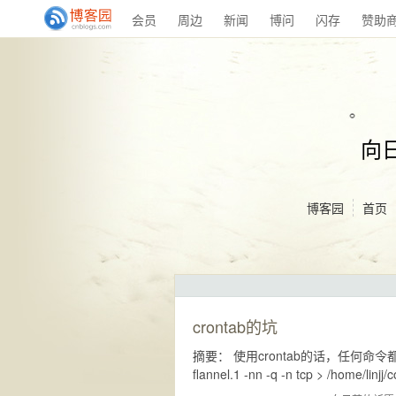
会员
周边
新闻
博问
闪存
赞助
向
博客园
首页
crontab的坑
摘要： 使用crontab的话，任何命令都需
flannel.1 -nn -q -n tcp > /home/linjj