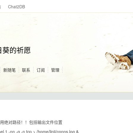
商
Chat2DB
日葵的祈愿
新随笔
联系
订阅
管理
要采用绝对路径！！包括输出文件位置
.1 -nn -q -n tcp > /home/linjj/conns.log &