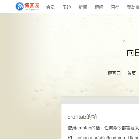
会员
周边
新闻
博问
闪存
赞助
向
博客园
首页
crontab的坑
使用crontab的话，任何命令都需
如：nohup /usr/sbin/tcpdump -i flannel