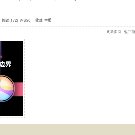
愿
阅读(
172
) 评论(
0
)
收藏
举报
刷新页面
返回顶