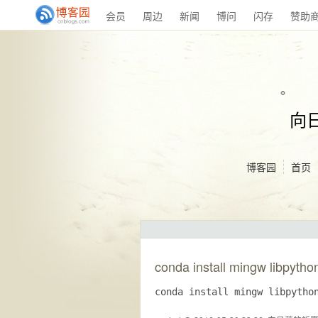
会员
周边
新闻
博问
闪存
赞助
向
博客园
首页
conda install mingw libpytho
conda install mingw libpytho