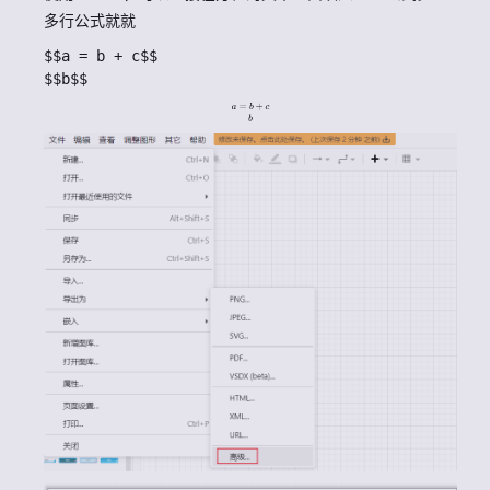
多行公式就就
$$a = b + c$$
