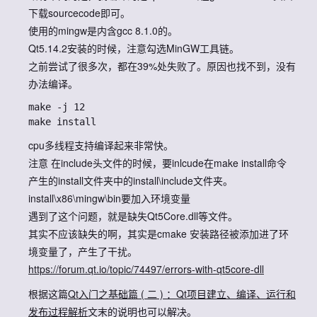
下载sourcecode即可。
使用的mingw是内含gcc 8.1.0的。
Qt5.14.2安装的时候，注意勾选MinGW工具链。
之前尝试了很多次，都在39%处失败了。原因也找不到，没有
办法编译。
make -j 12

cpu多线程支持编译起来非常快。
注意 在include头文件的时候，要inlcude在
make install
命令
产生的install文件夹中的
install\include
文件夹。
install\x86\mingw\bin
要加入环境变量
遇到了这个问题，就是缺失Qt5Core.dll等文件。
其实不应该缺失的啊，其实是cmake 安装路径被添加进了环
境变量了，产生了干扰。
https://forum.qt.io/topic/74497/errors-with-qt5core-dll
根据这篇
Qt入门之基础篇 ( 二 ) ：Qt项目建立、编译、运行和
发布过程解析
文末的说明也可以解决。