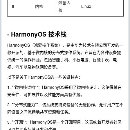
鸿蒙内
8
内核
Linux
核
- HarmonyOS 技术栈
HarmonyOS（鸿蒙操作系统），是由华为技术有限公司开发的一
款开源的、基于微内核的分布式操作系统。它旨在为各种设备提
供统一的操作体验，包括智能手机、平板电脑、智能手表、电
视、汽车以及物联网设备等。
以下是关于HarmonyOS的一些关键特点：
1. **微内核架构**：HarmonyOS采用了微内核设计，这使得其在
安全性、可扩展性以及性能方面具有优势。
2. **分布式能力**：该系统支持跨设备的无缝协作，允许用户在不
同设备之间流畅地共享资源和任务。
3. **开源**：HarmonyOS是一个开源项目，这意味着开发者社区
可以共同参与其开发和改进。