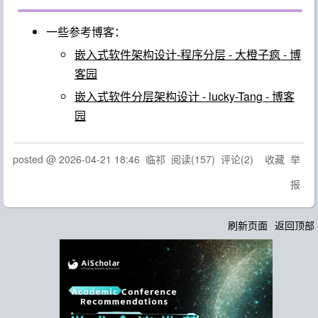
一些参考博客：
嵌入式软件架构设计-程序分层 - 大橙子疯 - 博
客园
嵌入式软件分层架构设计 - lucky-Tang - 博客
园
posted @
2026-04-21 18:46
临祁
阅读(
157
) 评论(
2
)
收藏
举
报
刷新页面
返回顶部