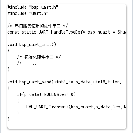
#include "bsp_uart.h"

#include "uart.h"

/* 串口服务使用的硬件串口 */

const static UART_HandleTypeDef* bsp_huart = &huart1
void bsp_uart_init()

{

	/* 初始化硬件串口 */

	// ......

}

void bsp_uart_send(uint8_t* p_data,uint8_t len)

{

	if(p_data!=NULL&&len!=0)

	{

		HAL_UART_Transmit(bsp_huart,p_data,len,HAL_MAX_DELAY);

	}

}
