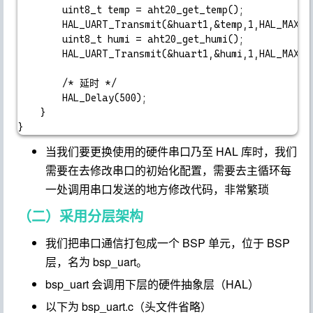
		uint8_t temp = aht20_get_temp();

		HAL_UART_Transmit(&huart1,&temp,1,HAL_MAX_DELAY);

		uint8_t humi = aht20_get_humi();

		HAL_UART_Transmit(&huart1,&humi,1,HAL_MAX_DELAY);

		/* 延时 */

		HAL_Delay(500);

	}

当我们要更换使用的硬件串口乃至 HAL 库时，我们
需要在去修改串口的初始化配置，需要去主循环每
一处调用串口发送的地方修改代码，非常繁琐
（二）采用分层架构
我们把串口通信打包成一个 BSP 单元，位于 BSP
层，名为
bsp_uart
。
bsp_uart
会调用下层的硬件抽象层（HAL）
以下为
bsp_uart.c
（头文件省略）