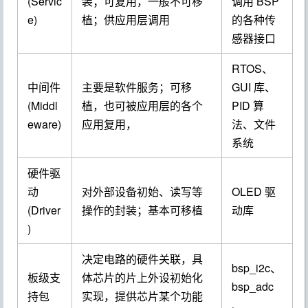
(Servic
装；可复用，一般不可移
调用 BSP
e)
植；供应用层调用
的各种传
感器接口
RTOS、
中间件
主要是软件服务；可移
GUI 库、
(Middl
植，也可被应用层的各个
PID 算
eware)
应用复用，
法、文件
系统
硬件驱
动
对外部设备初始、读写等
OLED 驱
(Driver
操作的封装；基本可移植
动库
)
决定电路的硬件关联，具
bsp_i2c、
板级支
体芯片的片上外设初始化
bsp_adc
持包
实现，提供芯片某个功能
、