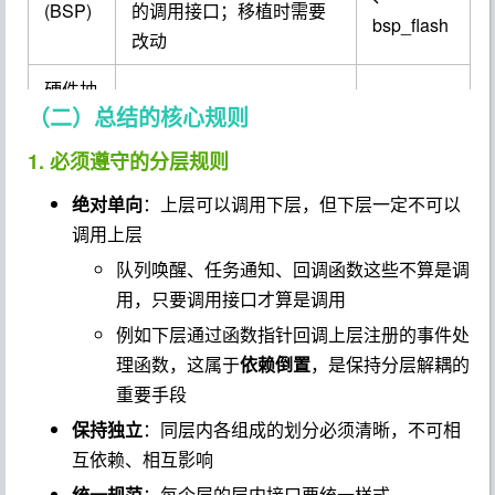
(BSP)
的调用接口；移植时需要
bsp_flash
改动
硬件抽
MCU 片上外设的基本操作
STM32 的
（二）总结的核心规则
象层
封装
HAL 库
(HAL)
1. 必须遵守的分层规则
硬件层
STM32、
绝对单向
：上层可以调用下层，但下层一定不可以
主控芯片以及外部传感
(Hard
MPU6050
调用上层
器、存储芯片等实物
ware)
、LED
队列唤醒、任务通知、回调函数这些不算是调
用，只要调用接口才算是调用
例如下层通过函数指针回调上层注册的事件处
理函数，这属于
依赖倒置
，是保持分层解耦的
重要手段
保持独立
：同层内各组成的划分必须清晰，不可相
互依赖、相互影响
统一规范
：每个层的层内接口要统一样式