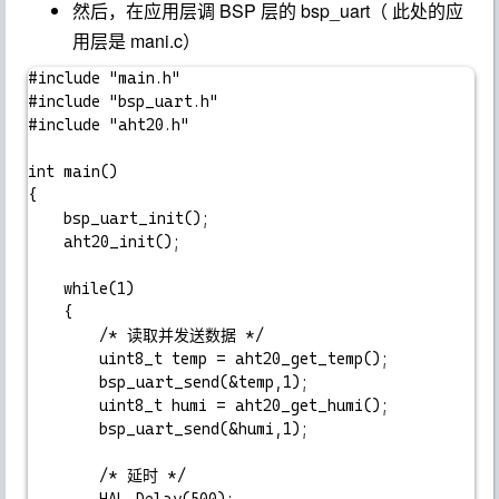
然后，在应用层调 BSP 层的
bsp_uart
（ 此处的应
用层是
mani.c
）
#include "main.h"

#include "bsp_uart.h"

#include "aht20.h"

int main()

{

	bsp_uart_init();

	aht20_init();

	while(1)

	{

		/* 读取并发送数据 */

		uint8_t temp = aht20_get_temp();

		bsp_uart_send(&temp,1);

		uint8_t humi = aht20_get_humi();

		bsp_uart_send(&humi,1);

		/* 延时 */
