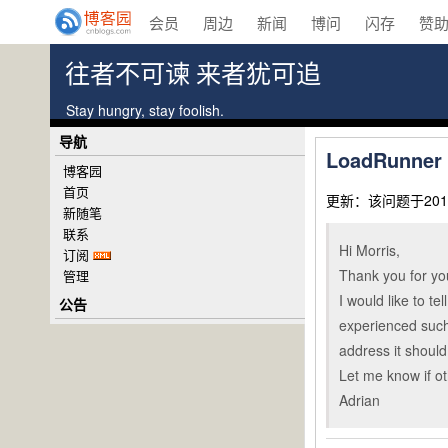
会员
周边
新闻
博问
闪存
赞
往者不可谏 来者犹可追
Stay hungry, stay foolish.
导航
LoadRunner
博客园
首页
更新：该问题于201
新随笔
联系
Hi Morris,
订阅
Thank you for yo
管理
I would like to t
公告
experienced such 
address it should
Let me know if o
Adrian