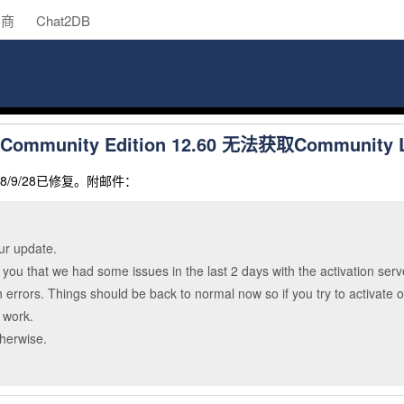
助商
Chat2DB
 Community Edition 12.60 无法获取Community L
8/9/28已修复。附邮件：
ur update.
ell you that we had some issues in the last 2 days with the activation se
errors. Things should be back to normal now so if you try to activate o
 work.
therwise.