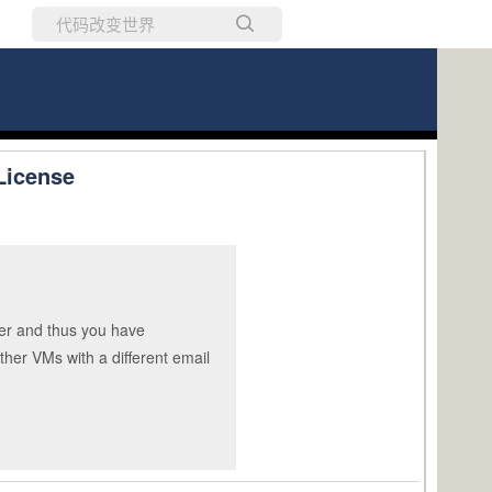
所有博客
当前博客
icense
rver and thus you have
ther VMs with a different email