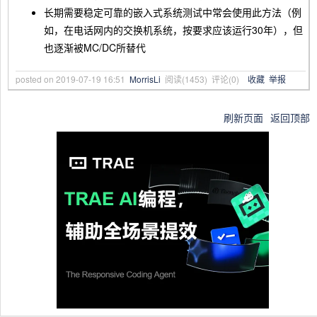
长期需要稳定可靠的嵌入式系统测试中常会使用此方法（例
如，在电话网内的交换机系统，按要求应该运行30年），但
也逐渐被MC/DC所替代
posted on
2019-07-19 16:51
MorrisLi
阅读(
1453
) 评论(
0
)
收藏
举报
刷新页面
返回顶部