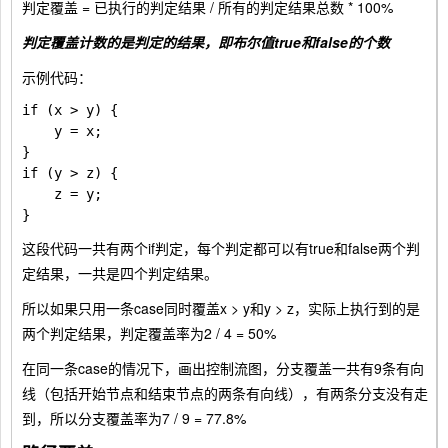
判定覆盖 = 已执行的判定结果 / 所有的判定结果总数 * 100%
判定覆盖计数的是判定的结果，即布尔值
true
和
false
的个数
示例代码：
if (x > y) {

    y = x;

}

if (y > z) {

    z = y;

这段代码一共有两个
if
判定，每个判定都可以有
true
和
false
两个判
定结果，一共是四个判定结果。
所以如果只用一条case同时覆盖
x > y
和
y > z
，实际上执行到的是
两个判定结果，判定覆盖率为2 / 4 = 50%
在同一条case的情况下，画出控制流图，分支覆盖一共有9条有向
线（包括开始节点和结束节点的两条有向线），有两条分支没有走
到，所以分支覆盖率为7 / 9 = 77.8%