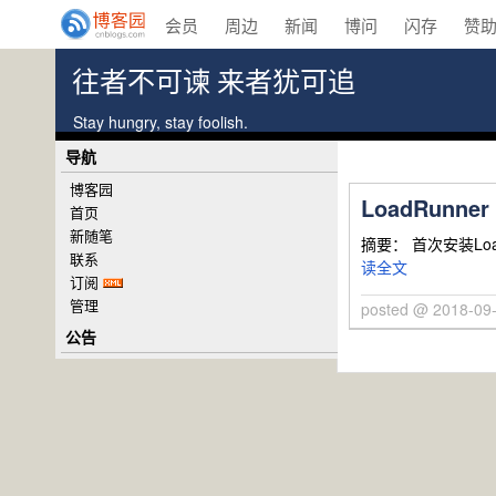
会员
周边
新闻
博问
闪存
赞
往者不可谏 来者犹可追
Stay hungry, stay foolish.
导航
博客园
LoadRunner
首页
新随笔
摘要： 首次安装LoadR
联系
读全文
订阅
管理
posted @ 2018-09-
公告