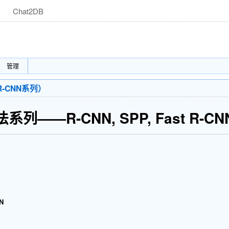
商
Chat2DB
管理
-CNN系列）
——R-CNN, SPP, Fast R-CNN, F
N