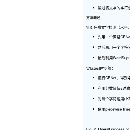
通过将文字的字符合
方法概述
针对任意文字检测（水平、倾
先用一个网络CEN
然后再用一个字符分
最后利用WordS
实际test时步骤：
运行CENet，得
利用分数阈值s过
对每个字符运用r-KNN
使用piecewise 
Fig. 2. Overall process of