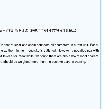
SAR这些文本行标注数据训练（还是用了额外的字符标注数据...）
is that at least one chain connects all characters in a text unit. Positi
ong as the minimum requisite is satisfied. However, a negative pair with
t level error. Meanwhile, we found there are about 3/4 of local charact
s should be weighted more than the positive pairs in training.