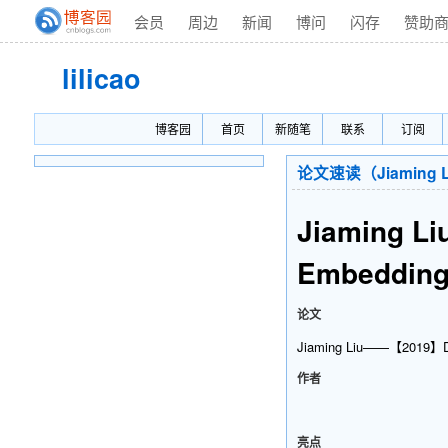
会员
周边
新闻
博问
闪存
赞助
lilicao
博客园
首页
新随笔
联系
订阅
论文速读（Jiaming Liu—
Jiaming Li
Embedding
论文
Jiaming Liu——【2019】Dete
作者
亮点