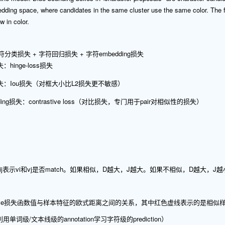
edding space, where candidates in the same cluster use the same color. The f
w in color.
分类损失 + 字符回归损失 + 字符embedding损失
hinge-loss损失
：Iou损失（对框大小比L2损失更不敏感）
ding损失：contrastive loss（对比损失，专门用于pair对相似性的损失）
距离。l_ij表示vi和vj是否match。如果相似，D越大，J越大。如果不相似，D越大，J
trastive损失函数值与样本特征的欧式距离之间的关系，其中红色虚线表示的是
词级/文本线级的annotation学习字符级的prediction）