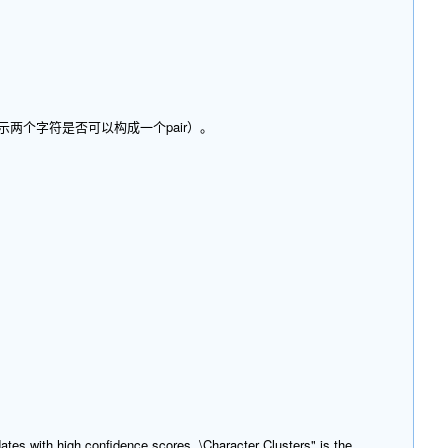
示两个字符是否可以构成一个pair）。
ates with high confidence scores. \Character Clusters" is the