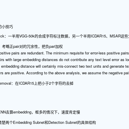
的小技巧
tch trick：一半用VGG-50k的合成字符标注数据，另一个半用ICDAR15、M
ing：考略正pair对的冗余性，把负pari加权
ositive pairs are redundant. The minimum requisite for error-less positive pairs 
irs with large embedding distances do not contribute any text level error as l
 embedding distance will certainly mis-connect two text units and generate tex
irs are positive. According to the above analysis, we assume the negative pair
rd removal：在ICDAR15上把小于2个字符的去掉
N去算embedding，框多的情况下，速度肯定慢
Embedding Subnet和Detection Subnet的具体结构