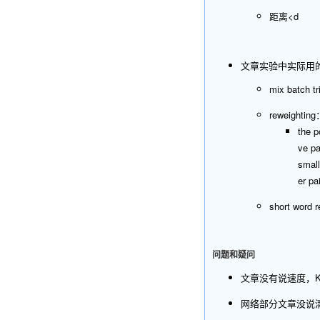
距离<d
文章实验中实际用
mix ba
reweight
the p
ve pa
small
er pa
short wo
问题和疑问
文章没有说速度，KN
网络部分文章没说清楚两个