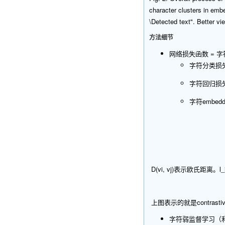
character clusters in emb
\Detected text". Better vie
方法细节
网络损失函数 = 字符
字符分类损失：
字符回归损失
字符embed
​ D(vi, vj)表示欧氏
​ 上图表示的就是con
字符弱监督学习（利用单