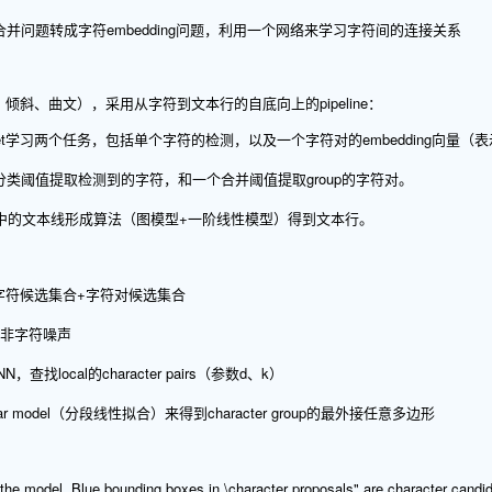
并问题转成字符embedding问题，利用一个网络来学习字符间的连接关系
斜、曲文），采用从字符到文本行的自底向上的pipeline：
et学习两个任务，包括单个字符的检测，以及一个字符对的embedding向量（表
类阈值提取检测到的字符，和一个合并阈值提取group的字符对。
up中的文本线形成算法（图模型+一阶线性模型）得到文本行。
到字符候选集合+字符对候选集合
滤非字符噪声
，查找local的character pairs（参数d、k）
linear model（分段线性拟合）来得到character group的最外接任意多边形
 the model. Blue bounding boxes in \character proposals" are character candid