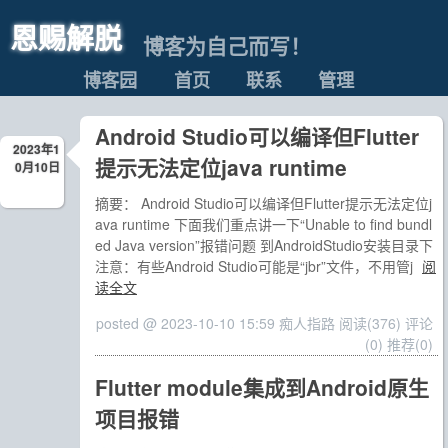
恩赐解脱
博客为自己而写！
博客园
首页
联系
管理
Android Studio可以编译但Flutter
2023年1
提示无法定位java runtime
0月10日
摘要： Android Studio可以编译但Flutter提示无法定位j
ava runtime 下面我们重点讲一下“Unable to find bundl
ed Java version”报错问题 到AndroidStudio安装目录下
注意：有些Android Studio可能是“jbr”文件，不用管j
阅
读全文
posted @ 2023-10-10 15:59 痴人指路
阅读(376)
评论
(0)
推荐(0)
Flutter module集成到Android原生
项目报错