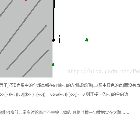
能够等于j)若B点集中的全部点都在向量i->j的左側或线段ij上(图中红色的点)而没
->j)<0||(k->i)×(k->j)==0&&(k->i)·(k->j)<=0 则连接一条i->j的单向边
该是能够降低非常多讨论而且不会被卡掉的 顺便吐槽一句数据实在太弱……