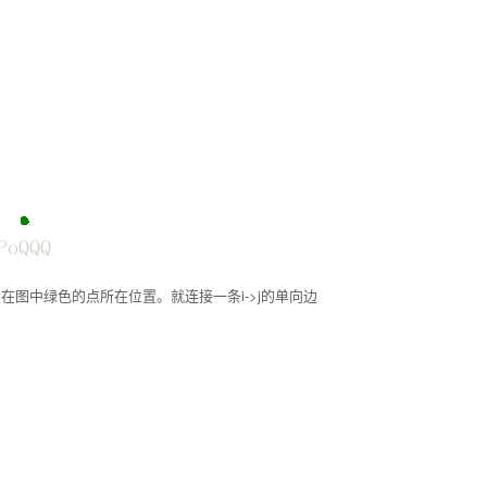
有点在图中绿色的点所在位置。就连接一条i->j的单向边