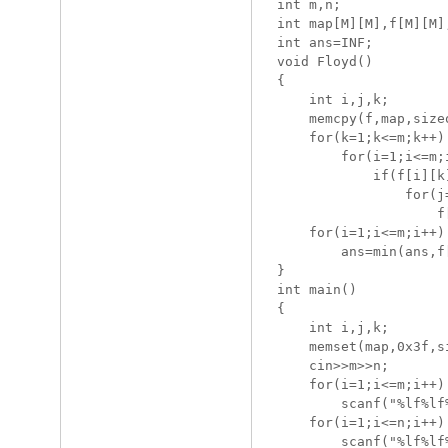
int m,n;

int map[M][M],f[M][M];
int ans=INF;

void Floyd()

{

	int i,j,k;

	memcpy(f,map,sizeof f);

	for(k=1;k<=m;k++)

		for(i=1;i<=m;i++)

			if(f[i][k]<INF)

				for(j=1;j<=m;j++)

					f[i][j]=min(f[i][j],f[i][k]+f[k][j]);

	for(i=1;i<=m;i++)

		ans=min(ans,f[i][i]);

}

int main()

{

	int i,j,k;

	memset(map,0x3f,sizeof map);

	cin>>m>>n;

	for(i=1;i<=m;i++)

		scanf("%lf%lf%*lf",&a[i].x,&a[i].y);

	for(i=1;i<=n;i++)

		scanf("%lf%lf%*lf",&b[i].x,&b[i].y);
