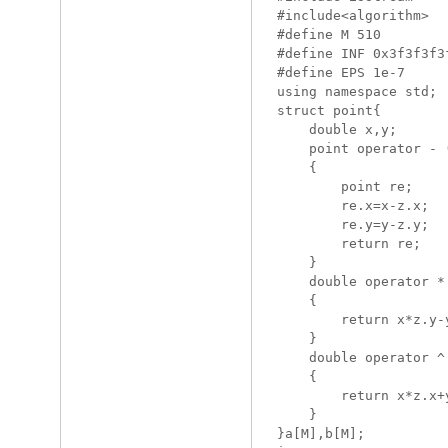
#include<algorithm>

#define M 510

#define INF 0x3f3f3f3f
#define EPS 1e-7

using namespace std;

struct point{

	double x,y;

	point operator - (const point z)

	{

		point re;

		re.x=x-z.x;

		re.y=y-z.y;

		return re;

	}

	double operator * (const point z)

	{

		return x*z.y-y*z.x;

	}

	double operator ^ (const point z)//大家好我是萌萌哒的点积 乘号被叉积抢了主人仅仅能给我这个了~ 

	{

		return x*z.x+y*z.y;

	}

}a[M],b[M];
