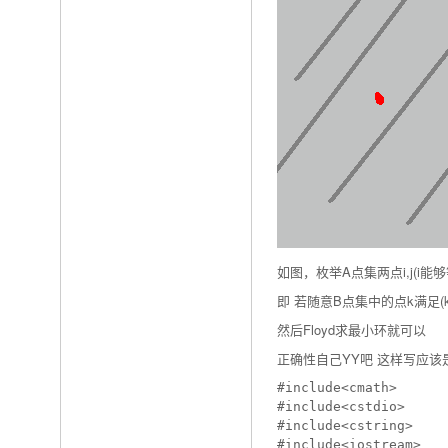
如图，枚举A点集两点i,j(i
即 若随意B点集中的点k满足(k->i)×(k
然后Floyd求最小环就可以
正确性自己YY吧 这样写应
#include<cmath>

#include<cstdio>

#include<cstring>

#include<iostream>
