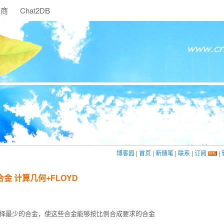
助商
Chat2DB
博客园
|
首页
|
新随笔
|
联系
|
订阅
|
07 合金 计算几何+FLOYD
择最少的合金，使这些合金能够按比例合成要求的合金