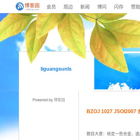
会员
周边
新闻
博问
闪存
赞
liguangsunls
Powered by
博客园
BZOJ 1027 JSOI20
题目大意：给定一些合金，选