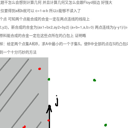
题干怎么会想到计算几何 并且计算几何又怎么会跟Floyd挂边 好强大
仅仅要得到a和b就可以 c=1-a-b 所以c能够不读入了
个点 可知两个点能合成的合金一定在两点连线的线段上
2)，新合成的合金为(ax1+bx2,ay2+by2) (a+b=1,a,b>0) 两点连线为(y-y1)/(x
原料能合成的合金一定在这些点所在的凸包上 证明略
样：给定两个点集A和B，求A中最小的一个子集S。使B中全部的点在S的凸包
到一个十分巧妙的方法