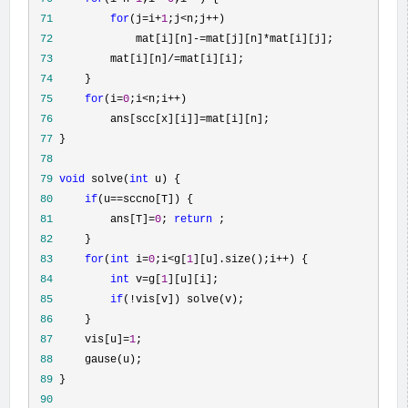
 71
for
(j=i+
1
;j<n;j++
 72
             mat[i][n]-=mat[j][n]*
 73
         mat[i][n]/=
 74
 75
for
(i=
0
;i<n;i++
 76
         ans[scc[x][i]]=
 77
 78
 79
void
 solve(
int
 80
if
(u==
 81
         ans[T]=
0
; 
return
 82
 83
for
(
int
 i=
0
;i<g[
1
][u].size();i++
 84
int
 v=g[
1
 85
if
(!
 86
 87
     vis[u]=
1
 88
 89
 90