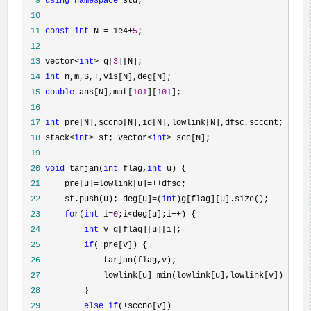
  9
using
namespace
 10
 11
const
int
 N = 1e4+
5
 12
 13
 vector<
int
> g[
3
 14
int
 15
double
 ans[N],mat[
101
][
101
 16
 17
int
 18
 stack<
int
> st; vector<
int
>
 19
 20
void
 tarjan(
int
 flag,
int
 21
     pre[u]=lowlink[u]=++
 22
     st.push(u); deg[u]=(
int
 23
for
(
int
 i=
0
;i<deg[u];i++
 24
int
 v=
 25
if
(!
 26
 27
             lowlink[u]=
 28
 29
else
if
(!