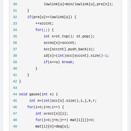
 30
             lowlink[u]=
 31
 32
if
(pre[u]==
 33
         ++
 34
for
 35
int
 x=
 36
             sccno[x]=
 37
 38
             id[x]=(
int
)scc[scccnt].size()-
1
 39
if
(x==u) 
break
 40
 41
 42
 43
 44
void
 gause(
int
 45
int
 n=(
int
 46
for
(i=
0
;i<n;i++
 47
int
 u=
 48
for
(j=
0
;j<n;j++) mat[i][j]=
0
 49
         mat[i][n]=