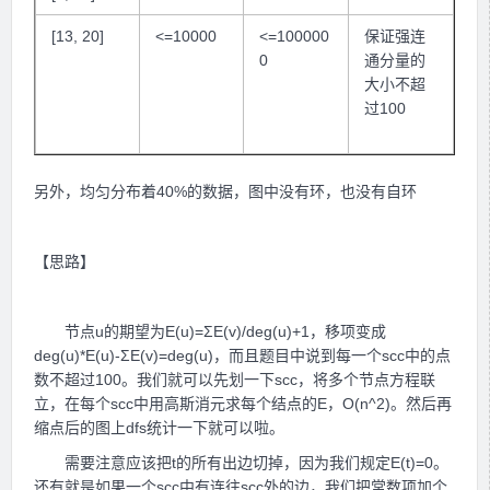
[13, 20]
<=10000
<=100000
保证强连
0
通分量的
大小不超
过100
另外，均匀分布着40%的数据，图中没有环，也没有自环
【思路】
节点u的期望为E(u)=ΣE(v)/deg(u)+1，移项变成
deg(u)*E(u)-ΣE(v)=deg(u)，而且题目中说到每一个scc中的点
数不超过100。我们就可以先划一下scc，将多个节点方程联
立，在每个scc中用高斯消元求每个结点的E，O(n^2)。然后再
缩点后的图上dfs统计一下就可以啦。
需要注意应该把t的所有出边切掉，因为我们规定E(t)=0。
还有就是如果一个scc中有连往scc外的边，我们把常数项加个