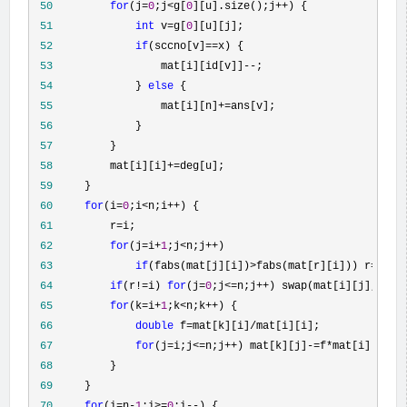
 50
for
(j=
0
;j<g[
0
][u].size();j++
 51
int
 v=g[
0
 52
if
(sccno[v]==
 53
                 mat[i][id[v]]--
 54
             } 
else
 55
                 mat[i][n]+=
 56
 57
 58
         mat[i][i]+=
 59
 60
for
(i=
0
;i<n;i++
 61
         r=
 62
for
(j=i+
1
;j<n;j++
 63
if
(fabs(mat[j][i])>fabs(mat[r][i])) r=
 64
if
(r!=i) 
for
(j=
0
;j<=n;j++
 65
for
(k=i+
1
;k<n;k++
 66
double
 f=mat[k][i]/
 67
for
(j=i;j<=n;j++) mat[k][j]-=f*
 68
 69
 70
for
(i=n-
1
;i>=
0
;i--