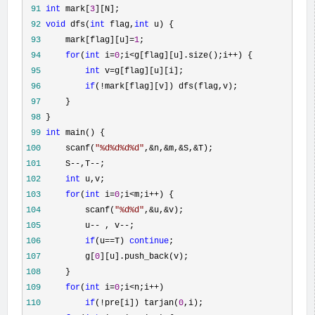
 91
int
 mark[
3
 92
void
 dfs(
int
 flag,
int
 93
     mark[flag][u]=
1
 94
for
(
int
 i=
0
;i<g[flag][u].size();i++
 95
int
 v=
 96
if
(!
 97
 98
 99
int
100
     scanf(
"
%d%d%d%d
"
,&n,&m,&S,&
101
     S--,T--
102
int
103
for
(
int
 i=
0
;i<m;i++
104
         scanf(
"
%d%d
"
,&u,&
105
         u-- , v--
106
if
(u==T) 
continue
107
         g[
0
108
109
for
(
int
 i=
0
;i<n;i++
110
if
(!pre[i]) tarjan(
0