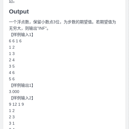
边。
Output
一个浮点数，保留小数点3位，为步数的期望值。若期望值为
无穷大，则输出"INF"。
【样例输入1】
6 6 1 6
1 2
1 3
2 4
3 5
4 6
5 6
【样例输出1】
3.000
【样例输入2】
9 12 1 9
1 2
2 3
3 1