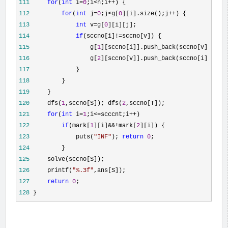
111
for
(
int
 i=
0
;i<n;i++
112
for
(
int
 j=
0
;j<g[
0
][i].size();j++
113
int
 v=g[
0
114
if
(sccno[i]!=
115
                 g[
1
116
                 g[
2
117
118
119
120
     dfs(
1
,sccno[S]); dfs(
2
121
for
(
int
 i=
1
;i<=scccnt;i++
122
if
(mark[
1
][i]&&!mark[
2
123
             puts(
"
INF
"
); 
return
0
124
125
126
     printf(
"
%.3f
"
127
return
0
128
 }