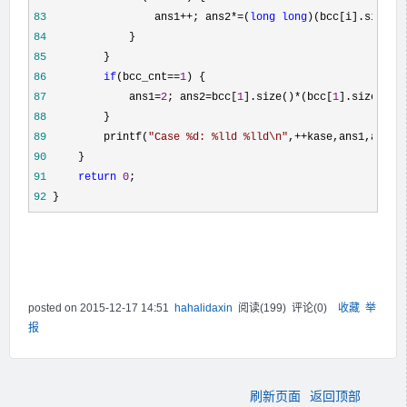
83
                 ans1++; ans2*=(
long
long
)(bcc[i].size()
84
85
86
if
(bcc_cnt==
1
87
             ans1=
2
; ans2=bcc[
1
].size()*(bcc[
1
].size()-
1
88
89
         printf(
"
Case %d: %lld %lld\n
"
,++
90
91
return
0
92
 }
posted on
2015-12-17 14:51
hahalidaxin
阅读(
199
) 评论(
0
)
收藏
举
报
刷新页面
返回顶部