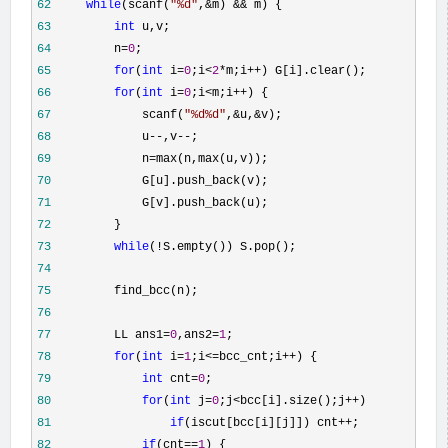
62
while
(scanf(
"
%d
"
,&m) &&
63
int
64
         n=
0
65
for
(
int
 i=
0
;i<
2
*m;i++
66
for
(
int
 i=
0
;i<m;i++
67
             scanf(
"
%d%d
"
,&u,&
68
             u--,v--
69
             n=
70
71
72
73
while
(!
74
75
76
77
         LL ans1=
0
,ans2=
1
78
for
(
int
 i=
1
;i<=bcc_cnt;i++
79
int
 cnt=
0
80
for
(
int
 j=
0
;j<bcc[i].size();j++
81
if
(iscut[bcc[i][j]]) cnt++
82
if
(cnt==
1