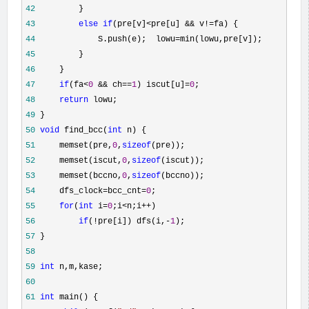
42
43
else
if
(pre[v]<pre[u] && v!=
44
             S.push(e);  lowu=
45
46
47
if
(fa<
0
 && ch==
1
) iscut[u]=
0
48
return
49
50
void
 find_bcc(
int
51
     memset(pre,
0
,
sizeof
52
     memset(iscut,
0
,
sizeof
53
     memset(bccno,
0
,
sizeof
54
     dfs_clock=bcc_cnt=
0
55
for
(
int
 i=
0
;i<n;i++
56
if
(!pre[i]) dfs(i,-
1
57
58
59
int
60
61
int