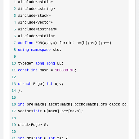
 1
 2
 3
 4
 5
 6
 7
#define
 8
using
namespace
 9
10
 typedef 
long
long
11
const
int
 maxn = 
100000
+
10
12
13
struct
 Edge{ 
int
14
15
16
int
17
 vector<
int
>
18
19
 stack<Edge>
20
21
int
 dfs(
int
 u,
int