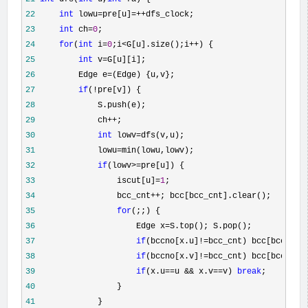
22
int
 lowu=pre[u]=++
23
int
 ch=
0
24
for
(
int
 i=
0
;i<G[u].size();i++
25
int
 v=
26
         Edge e=
27
if
(!
28
29
             ch++
30
int
 lowv=
31
             lowu=
32
if
(lowv>=
33
                 iscut[u]=
1
34
                 bcc_cnt++
35
for
36
                     Edge x=
37
if
(bccno[x.u]!=bcc_cnt) bcc[bcc_cnt
38
if
(bccno[x.v]!=bcc_cnt) bcc[bcc_cnt
39
if
(x.u==u && x.v==v) 
break
40
41